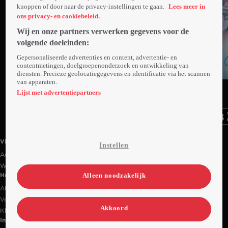
knoppen of door naar de privacy-instellingen te gaan.
Lees meer in
ons privacy- en cookiebeleid.
Wij en onze partners verwerken gegevens voor de
volgende doeleinden:
Gepersonaliseerde advertenties en content, advertentie- en
contentmetingen, doelgroepenonderzoek en ontwikkeling van
diensten. Precieze geolocatiegegevens en identificatie via het scannen
van apparaten.
Ga
Ga
Ga
naar
naar
naar
Lijst met advertentiepartners
programma
programma
programma
Videoland useful links.
Videoland
Instellen
Actiecode
Werken bij RTL
Alleen noodzakelijk
Handige links
Alle films & series
Veelgestelde vragen
Akkoord
Klantenservice
Informatie