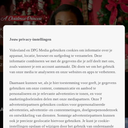
 the
Komedie
h page
 main
1uur23min
Jouw privacy-instellingen
nt
 the
Videoland en DPG Media gebruiken cookies om informatie over je
ibility
apparaat, locatie, browser en surfgedrag te verzamelen. Deze
Een Europese prins is bezig met de voorbereiding van
ment
informatie combineren we met de gegevens die je zelf deelt met ons,
zijn kerstgaladiner in New York als hij gaat eten in het
zoals wanneer je een account aanmaakt. Dit doen we om het gebruik
restaurant van Jessica. Hij is onder de indruk van haar
van onze media te analyseren en onze websites en apps te verbeteren.
Abonneren op Videoland
kookkunsten en vraagt haar om te koken op het
Daarnaast kunnen we, als je hier toestemming voor geeft, je gegevens
galadiner. Ze worden verliefd op elkaar, maar stuiten op
gebruiken om onze content, communicatie en aanbod te
verzet van zijn familie en een jaloerse socialite.
personaliseren en je relevante advertenties te tonen, en voor
Meer
marketingdoeleinden delen met onze mediapartners. Onze
7
info
advertentiepartners gebruiken cookies voor gepersonaliseerde
Anderen kijken ook
advertenties, advertentie- en contentmetingen, doelgroepenonderzoek
en ontwikkeling van diensten. Sommige advertentiepartners kunnen
ook je precieze geolocatie hiervoor gebruiken. Je kunt je cookie-
instellingen opslaan of wijzigen door het gebruik van onderstaande