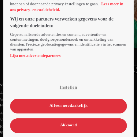
knoppen of door naar de privacy-instellingen te gaan.
Lees meer in
ons privacy- en cookiebeleid.
Wij en onze partners verwerken gegevens voor de
volgende doeleinden:
Gepersonaliseerde advertenties en content, advertentie- en
contentmetingen, doelgroepenonderzoek en ontwikkeling van
diensten. Precieze geolocatiegegevens en identificatie via het scannen
van apparaten.
Ga
Ga
Ga
naar
naar
naar
Lijst met advertentiepartners
programma
programma
programma
Videoland useful links.
Videoland
Instellen
Actiecode
Werken bij RTL
Alleen noodzakelijk
Handige links
Alle films & series
Veelgestelde vragen
Akkoord
Klantenservice
Informatie