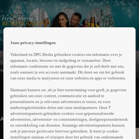
 the
Drama
h page
 main
1uur25min
Jouw privacy-instellingen
nt
 the
Videoland en DPG Media gebruiken cookies om informatie over je
ibility
apparaat, locatie, browser en surfgedrag te verzamelen. Deze
Sienna bereidt zich voor op het Tinsel Ball in Atlanta,
ment
informatie combineren we met de gegevens die je zelf deelt met ons,
waar ze geëerd zal worden voor haar liefdadigheidswerk
zoals wanneer je een account aanmaakt. Dit doen we om het gebruik
in de gemeenschap. Tijdens het bal wordt ze als
van onze media te analyseren en onze websites en apps te verbeteren.
Abonneren op Videoland
danspartner gekoppeld aan Lawrence. De romantiek
Daarnaast kunnen we, als je hier toestemming voor geeft, je gegevens
bloeit op.
gebruiken om onze content, communicatie en aanbod te
personaliseren en je relevante advertenties te tonen, en voor
Meer
marketingdoeleinden delen met onze mediapartners. Onze
7
info
advertentiepartners gebruiken cookies voor gepersonaliseerde
Anderen kijken ook
advertenties, advertentie- en contentmetingen, doelgroepenonderzoek
en ontwikkeling van diensten. Sommige advertentiepartners kunnen
ook je precieze geolocatie hiervoor gebruiken. Je kunt je cookie-
instellingen opslaan of wijzigen door het gebruik van onderstaande