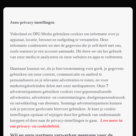
Terug
Aftermath
Jouw privacy-instellingen
 the
Trailer:
h page
Videoland en DPG Media gebruiken cookies om informatie over je
Aftermath
 main
apparaat, locatie, browser en surfgedrag te verzamelen. Deze
nt
informatie combineren we met de gegevens die je zelf deelt met ons,
 the
zoals wanneer je een account aanmaakt. Dit doen we om het gebruik
Laden...
van onze media te analyseren en onze websites en apps te verbeteren.
ibility
ment
Op de luchthaven
Daarnaast kunnen we, als je hier toestemming voor geeft, je gegevens
krijgt Roman Melnyk
gebruiken om onze content, communicatie en aanbod te
personaliseren en je relevante advertenties te tonen, en voor
te horen dat het
marketingdoeleinden delen met onze mediapartners. Onze
7
vliegtuig met daarin
advertentiepartners gebruiken cookies voor gepersonaliseerde
Meer
zijn vrouw en
advertenties, advertentie- en contentmetingen, doelgroepenonderzoek
info
zwangere dochter is
en ontwikkeling van diensten. Sommige advertentiepartners kunnen
ook je precieze geolocatie hiervoor gebruiken. Je kunt je cookie-
verongelukt. Een
instellingen opslaan of wijzigen door het gebruik van onderstaande
drama met 271
knoppen of door naar de privacy-instellingen te gaan.
Lees meer in
slachtoffers,
ons privacy- en cookiebeleid.
veroorzaakt door
Wij en onze partners verwerken gegevens voor de