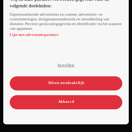
met slechts
volgende doeleinden:
een beperkte
Gepersonaliseerde advertenties en content, advertentie- en
hoeveelheid
contentmetingen, doelgroepenonderzoek en ontwikkeling van
diensten. Precieze geolocatiegegevens en identificatie via het scannen
uitrusting. Ze
van apparaten.
documenteren
Lijst met advertentiepartners
zelf hun
dagelijkse
strijd tegen de
natuur,
Instellen
honger, kou
en
eenzaamheid.
Alleen noodzakelijk
Wie het langst
volhoudt, wint
Akkoord
een geldprijs
van
$500.000.