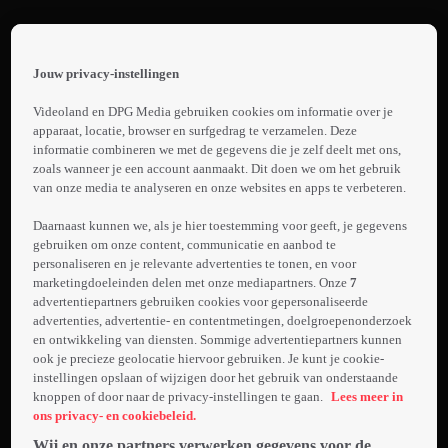
Terug
Alone
Jouw privacy-instellingen
USA
 the
h page
Videoland en DPG Media gebruiken cookies om informatie over je
1.
 main
apparaat, locatie, browser en surfgedrag te verzamelen. Deze
nt
informatie combineren we met de gegevens die je zelf deelt met ons,
Promo:
 the
zoals wanneer je een account aanmaakt. Dit doen we om het gebruik
Alone
van onze media te analyseren en onze websites en apps te verbeteren.
ibility
Laden...
USA
ment
Daarnaast kunnen we, als je hier toestemming voor geeft, je gegevens
S10
gebruiken om onze content, communicatie en aanbod te
Tien
personaliseren en je relevante advertenties te tonen, en voor
deelnemers
marketingdoeleinden delen met onze mediapartners. Onze
7
moeten
advertentiepartners gebruiken cookies voor gepersonaliseerde
volledig
advertenties, advertentie- en contentmetingen, doelgroepenonderzoek
en ontwikkeling van diensten. Sommige advertentiepartners kunnen
Meer
geïsoleerd,
ook je precieze geolocatie hiervoor gebruiken. Je kunt je cookie-
info
ook van
instellingen opslaan of wijzigen door het gebruik van onderstaande
elkaar, in de
knoppen of door naar de privacy-instellingen te gaan.
Lees meer in
wildernis zien
ons privacy- en cookiebeleid.
te overleven
Wij en onze partners verwerken gegevens voor de