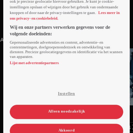
ook je precieze geolocatie hiervoor gebruiken. Je kunt je cookie-
instellingen opslaan of wijzigen door het gebruik van onderstaande
knoppen of door naar de privacy-instellingen te gaan.
Lees meer in
ons privacy- en cookiebeleid.
Wij en onze partners verwerken gegevens voor de
Trailer: Arcadian
1min
volgende doeleinden:
Anderen kijken ook
Gepersonaliseerde advertenties en content, advertentie- en
contentmetingen, doelgroepenonderzoek en ontwikkeling van
diensten. Precieze geolocatiegegevens en identificatie via het scannen
van apparaten.
Lijst met advertentiepartners
Instellen
Trailer
Ga
Ga
Ga
Alleen noodzakelijk
naar
naar
naar
programma
programma
programma
Videoland useful links.
Akkoord