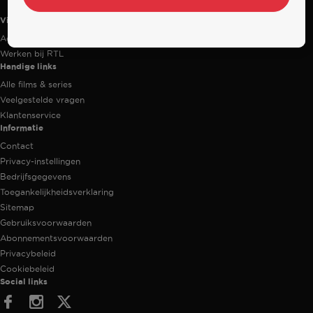
Videoland
Actiecode
Werken bij RTL
Handige links
Alle films & series
Veelgestelde vragen
Klantenservice
Informatie
Contact
Privacy-instellingen
Bedrijfsgegevens
Toegankelijkheidsverklaring
Sitemap
Gebruiksvoorwaarden
Abonnementsvoorwaarden
Privacybeleid
Cookiebeleid
Social links
Facebook
Instagram
Twitter