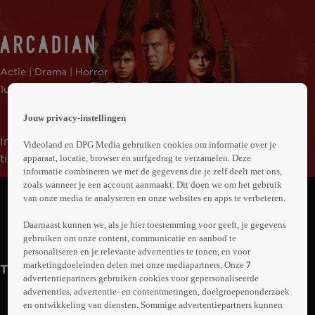
 the
Actie | Drama | Horror
h page
 main
1uur27min
nt
 the
Jouw privacy-instellingen
ibility
In een nabije toekomst leven Paul en zijn twee
Videoland en DPG Media gebruiken cookies om informatie over je
ment
tienerzonen, Thomas en Joseph, in een verwoeste
apparaat, locatie, browser en surfgedrag te verzamelen. Deze
informatie combineren we met de gegevens die je zelf deelt met ons,
wereld. Na zonsondergang ontwaken er gevaarlijke
Abonneren op Videoland
zoals wanneer je een account aanmaakt. Dit doen we om het gebruik
wezens die alles op hun pad verslinden. Als Thomas op
van onze media te analyseren en onze websites en apps te verbeteren.
een dag te laat thuiskomt, gaat Paul hem zoeken en
Daarnaast kunnen we, als je hier toestemming voor geeft, je gegevens
raakt daarbij gewond. De zoons moeten de lessen van
Trailer
Meer
gebruiken om onze content, communicatie en aanbod te
hun vader inzetten om de komende nacht te overleven.
info
personaliseren en je relevante advertenties te tonen, en voor
marketingdoeleinden delen met onze mediapartners. Onze
7
Trailers
advertentiepartners gebruiken cookies voor gepersonaliseerde
advertenties, advertentie- en contentmetingen, doelgroepenonderzoek
en ontwikkeling van diensten. Sommige advertentiepartners kunnen