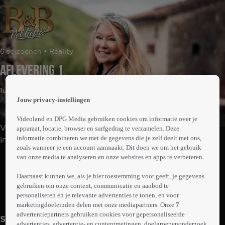
 the
6 seizoenen • Reality
h page
 main
Aflevering 1
nt
 the
1uur04min
ibility
Jouw privacy-instellingen
ment
Videoland en DPG Media gebruiken cookies om informatie over je
Vrijgezelle eigenaren van een B&B (bed and breakfast)
apparaat, locatie, browser en surfgedrag te verzamelen. Deze
informatie combineren we met de gegevens die je zelf deelt met ons,
in het buitenland gaan op zoek naar de liefde van hun
zoals wanneer je een account aanmaakt. Dit doen we om het gebruik
leven. Welke Nederlandse partner durft over de grens te
van onze media te analyseren en onze websites en apps te verbeteren.
Abonneren op Videoland
kijken en maakt het avontuur van deze eigenaren
compleet?
Daarnaast kunnen we, als je hier toestemming voor geeft, je gegevens
gebruiken om onze content, communicatie en aanbod te
Trailer
Meer
personaliseren en je relevante advertenties te tonen, en voor
info
marketingdoeleinden delen met onze mediapartners. Onze
7
advertentiepartners gebruiken cookies voor gepersonaliseerde
Seizoen 6
advertenties, advertentie- en contentmetingen, doelgroepenonderzoek