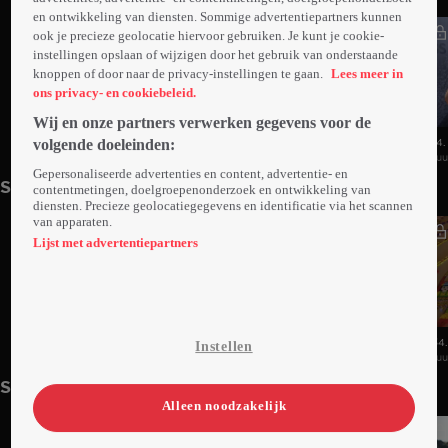
en ontwikkeling van diensten. Sommige advertentiepartners kunnen
ook je precieze geolocatie hiervoor gebruiken. Je kunt je cookie-
instellingen opslaan of wijzigen door het gebruik van onderstaande
knoppen of door naar de privacy-instellingen te gaan.
Lees meer in
ons privacy- en cookiebeleid.
Wij en onze partners verwerken gegevens voor de
volgende doeleinden:
16. Aflevering 16
15. Aflevering 15
14.
1uur03min
Do 13 aug 26
1uur03min
Wo 12 aug 26
1u
Gepersonaliseerde advertenties en content, advertentie- en
Seizoen 5
contentmetingen, doelgroepenonderzoek en ontwikkeling van
diensten. Precieze geolocatiegegevens en identificatie via het scannen
van apparaten.
Lijst met advertentiepartners
36. De Reünie
35. Aflevering 35
34.
Instellen
1uur29min
Do 11 sep 25
44min
Wo 10 sep 25
1u
Seizoen 4
Alleen noodzakelijk