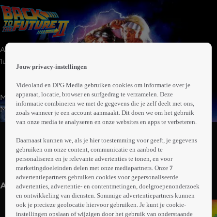
 the
Avontuur | Komedie | Sciencefiction
h page
 main
1uur43min
Jouw privacy-instellingen
nt
 the
Videoland en DPG Media gebruiken cookies om informatie over je
ibility
apparaat, locatie, browser en surfgedrag te verzamelen. Deze
Marty en Doc reizen naar 2015 om te voorkomen dat
ment
informatie combineren we met de gegevens die je zelf deelt met ons,
Marty's toekomstige kinderen in de problemen komen.
zoals wanneer je een account aanmaakt. Dit doen we om het gebruik
Daar ontdekt Marty een sportalmanak waarmee hij rijk
van onze media te analyseren en onze websites en apps te verbeteren.
Abonneren op Videoland
denkt te worden, maar Biff steelt het boek en verandert
Daarnaast kunnen we, als je hier toestemming voor geeft, je gegevens
de toekomst drastisch. Marty en Doc moeten terug naar
gebruiken om onze content, communicatie en aanbod te
1955 om alles recht te zetten, zonder hun eerdere tijdreis
personaliseren en je relevante advertenties te tonen, en voor
Meer
te verstoren.
marketingdoeleinden delen met onze mediapartners. Onze
7
info
advertentiepartners gebruiken cookies voor gepersonaliseerde
Anderen kijken ook
advertenties, advertentie- en contentmetingen, doelgroepenonderzoek
en ontwikkeling van diensten. Sommige advertentiepartners kunnen
ook je precieze geolocatie hiervoor gebruiken. Je kunt je cookie-
instellingen opslaan of wijzigen door het gebruik van onderstaande