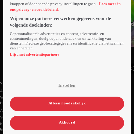
knoppen of door naar de privacy-instellingen te gaan.
Lees meer in
ons privacy- en cookiebeleid.
Wij en onze partners verwerken gegevens voor de
volgende doeleinden:
Gepersonaliseerde advertenties en content, advertentie- en
contentmetingen, doelgroepenonderzoek en ontwikkeling van
diensten. Precieze geolocatiegegevens en identificatie via het scannen
van apparaten.
Ga
Ga
Ga
naar
naar
naar
Lijst met advertentiepartners
programma
programma
programma
Videoland useful links.
Videoland
Instellen
Actiecode
Werken bij RTL
Alleen noodzakelijk
Handige links
Alle films & series
Veelgestelde vragen
Akkoord
Klantenservice
Informatie