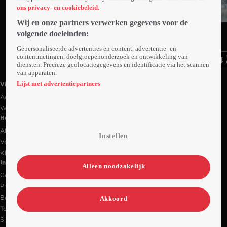
ons privacy- en cookiebeleid.
Wij en onze partners verwerken gegevens voor de
Ga
Ga
Ga
volgende doeleinden:
naar
naar
naar
programma
programma
programma
Gepersonaliseerde advertenties en content, advertentie- en
Videoland useful links.
contentmetingen, doelgroepenonderzoek en ontwikkeling van
diensten. Precieze geolocatiegegevens en identificatie via het scannen
van apparaten.
Lijst met advertentiepartners
Videoland
Actiecode
Werken bij RTL
Handige links
Alle films & series
Instellen
Veelgestelde vragen
Klantenservice
Informatie
Alleen noodzakelijk
Contact
Privacy-instellingen
Bedrijfsgegevens
Akkoord
Toegankelijkheidsverklaring
Sitemap