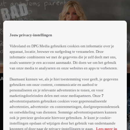
 the
Komedie
h page
Jouw privacy-instellingen
 main
nt
Als de meedogenloze, grofgebekte lerares Elizabeth
Videoland en DPG Media gebruiken cookies om informatie over je
 the
door haar verloofde wordt gedumpt, richt ze haar pijlen
apparaat, locatie, browser en surfgedrag te verzamelen. Deze
ibility
informatie combineren we met de gegevens die je zelf deelt met ons,
op de knappe, rijke invalkracht Scott. Ze moet om zijn
ment
zoals wanneer je een account aanmaakt. Dit doen we om het gebruik
Meer
aandacht concurreren met haar strijdlustige collega Amy.
van onze media te analyseren en onze websites en apps te verbeteren.
info
Anderen kijken ook
Daarnaast kunnen we, als je hier toestemming voor geeft, je gegevens
gebruiken om onze content, communicatie en aanbod te
personaliseren en je relevante advertenties te tonen, en voor
marketingdoeleinden delen met onze mediapartners. Onze
7
advertentiepartners gebruiken cookies voor gepersonaliseerde
advertenties, advertentie- en contentmetingen, doelgroepenonderzoek
en ontwikkeling van diensten. Sommige advertentiepartners kunnen
ook je precieze geolocatie hiervoor gebruiken. Je kunt je cookie-
instellingen opslaan of wijzigen door het gebruik van onderstaande
knoppen of door naar de privacy-instellingen te gaan.
Lees meer in