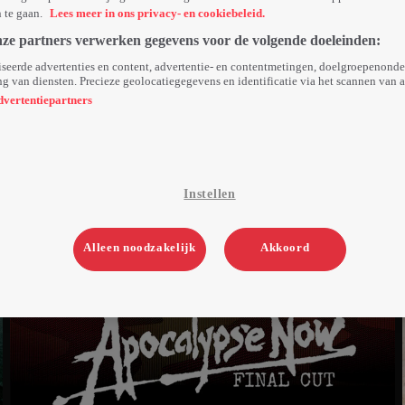
n te gaan.
Lees meer in ons privacy- en cookiebeleid.
nze partners verwerken gegevens voor de volgende doeleinden:
seerde advertenties en content, advertentie- en contentmetingen, doelgroepenond
g van diensten. Precieze geolocatiegegevens en identificatie via het scannen van 
dvertentiepartners
Instellen
Alleen noodzakelijk
Akkoord