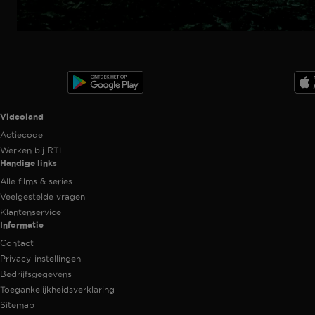
Trailer
Ga
naar
programma
Videoland useful links.
Videoland
Actiecode
Werken bij RTL
Handige links
Alle films & series
Veelgestelde vragen
Klantenservice
Informatie
Contact
Privacy-instellingen
Bedrijfsgegevens
Toegankelijkheidsverklaring
Sitemap