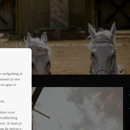
t in het Romeinse leger wordt. Ben-Hur zweert wraak
n surfgedrag te
anneer je een
en apps te
ent,
kies voor
ntwikkeling
en. Je kunt je
aar de privacy-