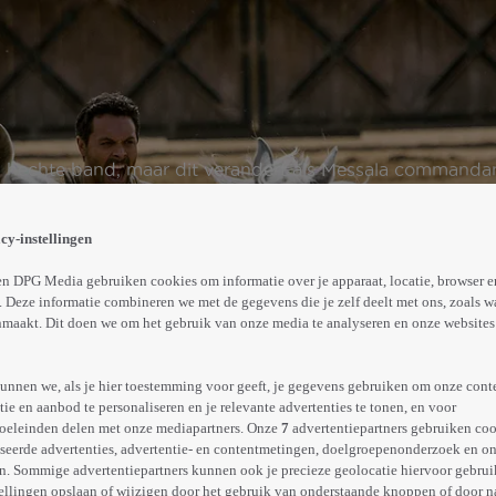
 hechte band, maar dit verandert als Messala commandan
evangenis gooit.
cy-instellingen
Meer
info
n DPG Media gebruiken cookies om informatie over je apparaat, locatie, browser e
 Deze informatie combineren we met de gegevens die je zelf deelt met ons, zoals w
maakt. Dit doen we om het gebruik van onze media te analyseren en onze websites 
unnen we, als je hier toestemming voor geeft, je gegevens gebruiken om onze cont
e en aanbod te personaliseren en je relevante advertenties te tonen, en voor
oeleinden delen met onze mediapartners. Onze
7
advertentiepartners gebruiken coo
seerde advertenties, advertentie- en contentmetingen, doelgroepenonderzoek en o
n. Sommige advertentiepartners kunnen ook je precieze geolocatie hiervoor gebruik
ellingen opslaan of wijzigen door het gebruik van onderstaande knoppen of door n