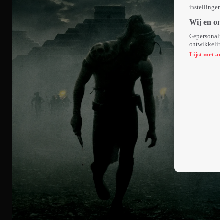
instellinge
Wij en o
Gepersonali
ontwikkelin
Lijst met a