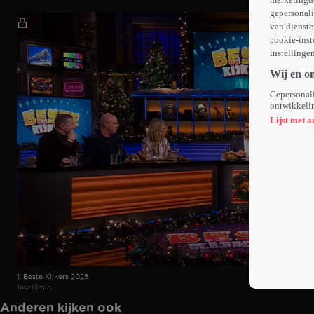
gepersonali
van dienste
cookie-inst
instellinge
Wij en o
Gepersonali
ontwikkelin
Lijst met a
1. Beste Kijkers 2025
1uur13min
Anderen kijken ook