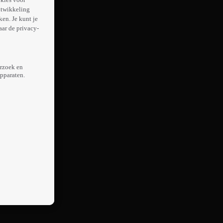
ntwikkeling
en. Je kunt je
aar de privacy-
erzoek en
apparaten.