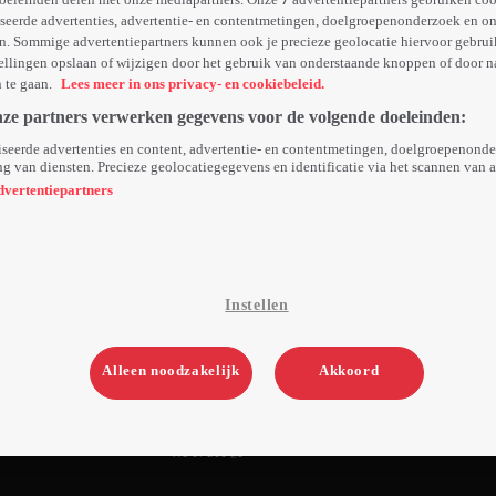
seerde advertenties, advertentie- en contentmetingen, doelgroepenonderzoek en o
n. Sommige advertentiepartners kunnen ook je precieze geolocatie hiervoor gebruik
ellingen opslaan of wijzigen door het gebruik van onderstaande knoppen of door n
n te gaan.
Lees meer in ons privacy- en cookiebeleid.
nze partners verwerken gegevens voor de volgende doeleinden:
seerde advertenties en content, advertentie- en contentmetingen, doelgroepenond
g van diensten. Precieze geolocatiegegevens en identificatie via het scannen van 
dvertentiepartners
Instellen
Alleen noodzakelijk
Akkoord
Wo 31 dec 25