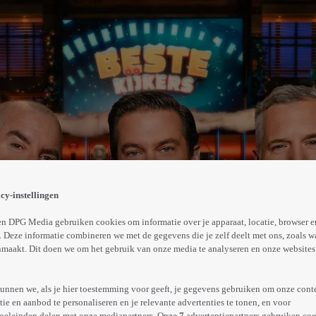
e, grappigste en meest ontroerende fragmenten van 2025
es voor de punten. Panelleden: Leonie ter Braak, Luuk I
cy-instellingen
Abonneren op Videoland
n DPG Media gebruiken cookies om informatie over je apparaat, locatie, browser e
 Deze informatie combineren we met de gegevens die je zelf deelt met ons, zoals w
maakt. Dit doen we om het gebruik van onze media te analyseren en onze websites 
Meer
info
unnen we, als je hier toestemming voor geeft, je gegevens gebruiken om onze cont
e en aanbod te personaliseren en je relevante advertenties te tonen, en voor
oeleinden delen met onze mediapartners. Onze
7
advertentiepartners gebruiken coo