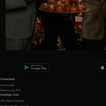
Ga
naar
programma
Videoland useful links.
Videoland
Actiecode
Werken bij RTL
Handige links
Alle films & series
Veelgestelde vragen