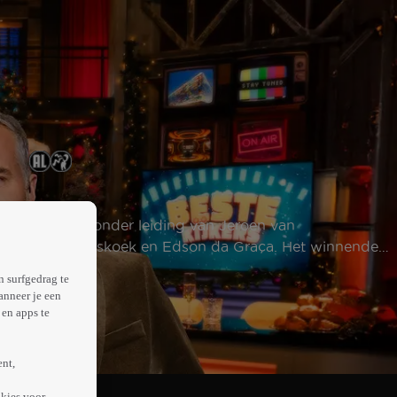
. Twee teams onder leiding van Jeroen van
kink, Daphne Bunskoek en Edson da Graça. Het winnende
n surfgedrag te
anneer je een
en apps te
ent,
kies voor