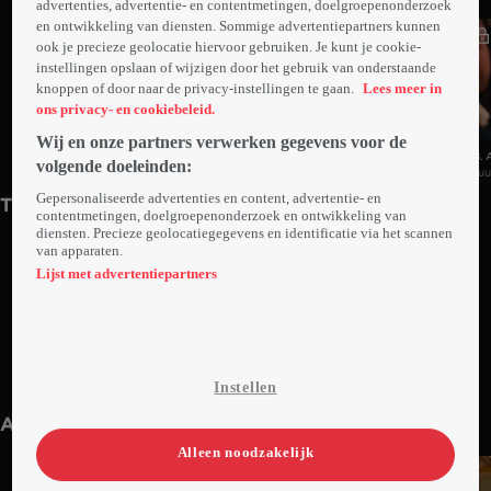
advertenties, advertentie- en contentmetingen, doelgroepenonderzoek
en ontwikkeling van diensten. Sommige advertentiepartners kunnen
ook je precieze geolocatie hiervoor gebruiken. Je kunt je cookie-
instellingen opslaan of wijzigen door het gebruik van onderstaande
knoppen of door naar de privacy-instellingen te gaan.
Lees meer in
ons privacy- en cookiebeleid.
Wij en onze partners verwerken gegevens voor de
10. Aflevering 10
9. Aflevering 9
8. 
volgende doeleinden:
45min
Vr 05 jul 24
1uur17min
Vr 05 jul 24
1u
Gepersonaliseerde advertenties en content, advertentie- en
Trailers
contentmetingen, doelgroepenonderzoek en ontwikkeling van
diensten. Precieze geolocatiegegevens en identificatie via het scannen
van apparaten.
Lijst met advertentiepartners
1. Trailer: Bestemming X
Instellen
1min
Vr 10 mei 24
Anderen kijken ook
Alleen noodzakelijk