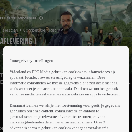
 the
1 seizoen • Competitie | Reality
h page
 main
Aflevering 1
nt
 the
1uur19min
ibility
Jouw privacy-instellingen
ment
Videoland en DPG Media gebruiken cookies om informatie over je
Tien onbekende Nederlanders maken een reis door
apparaat, locatie, browser en surfgedrag te verzamelen. Deze
Europa. Ze weten alleen niet waar ze zijn, want ze reizen
informatie combineren we met de gegevens die je zelf deelt met ons,
zoals wanneer je een account aanmaakt. Dit doen we om het gebruik
in een geblindeerde bus richting de eindlocatie:
Abonneren op Videoland
van onze media te analyseren en onze websites en apps te verbeteren.
Bestemming X. Wie hier het eerst aankomt, wint dit
avontuur. Onderweg krijgen de kandidaten verschillende
Daarnaast kunnen we, als je hier toestemming voor geeft, je gegevens
opdrachten waarmee ze hints kunnen winnen, maar
gebruiken om onze content, communicatie en aanbod te
Trailer
Meer
personaliseren en je relevante advertenties te tonen, en voor
kunnen ze deze onderscheiden van de misleidingen?
info
marketingdoeleinden delen met onze mediapartners. Onze
7
advertentiepartners gebruiken cookies voor gepersonaliseerde
Seizoen 1