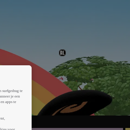
n surfgedrag te
anneer je een
en apps te
ent,
kies voor