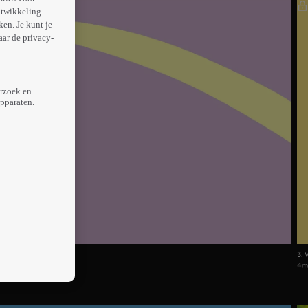
ntwikkeling
en. Je kunt je
aar de privacy-
erzoek en
apparaten.
3. 
4m