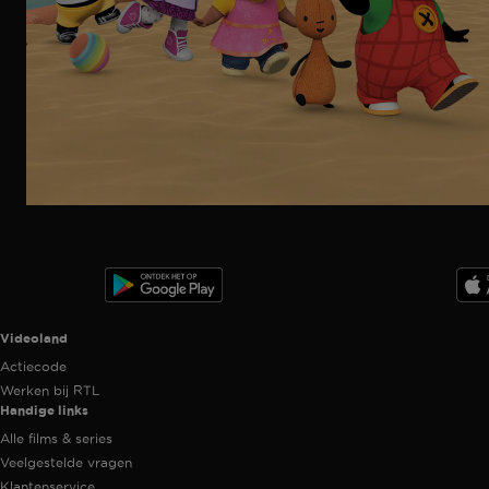
Ga
naar
programma
Videoland useful links.
Videoland
Actiecode
Werken bij RTL
Handige links
Alle films & series
Veelgestelde vragen
Klantenservice