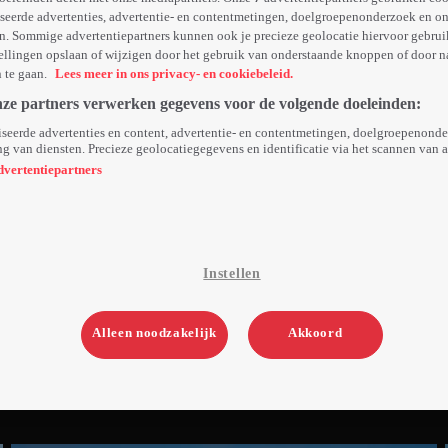
seerde advertenties, advertentie- en contentmetingen, doelgroepenonderzoek en o
n. Sommige advertentiepartners kunnen ook je precieze geolocatie hiervoor gebruik
ellingen opslaan of wijzigen door het gebruik van onderstaande knoppen of door n
n te gaan.
Lees meer in ons privacy- en cookiebeleid.
nze partners verwerken gegevens voor de volgende doeleinden:
seerde advertenties en content, advertentie- en contentmetingen, doelgroepenond
g van diensten. Precieze geolocatiegegevens en identificatie via het scannen van 
dvertentiepartners
Instellen
Alleen noodzakelijk
Akkoord
2. Het Regenbooglied
3min