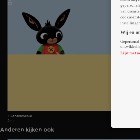
gepersonali
van dienste
cookie-inst
instellinge
Wij en o
Gepersonali
ontwikkelin
Lijst met a
1. Bananamento
2min
Anderen kijken ook