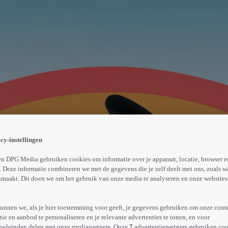
cy-instellingen
Abonneren op Videoland
n DPG Media gebruiken cookies om informatie over je apparaat, locatie, browser e
 Deze informatie combineren we met de gegevens die je zelf deelt met ons, zoals w
maakt. Dit doen we om het gebruik van onze media te analyseren en onze websites 
Meer
info
unnen we, als je hier toestemming voor geeft, je gegevens gebruiken om onze cont
e en aanbod te personaliseren en je relevante advertenties te tonen, en voor
oeleinden delen met onze mediapartners. Onze
7
advertentiepartners gebruiken coo