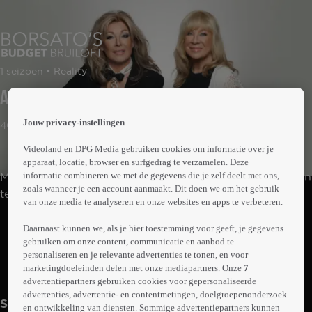
 the
1 seizoen • Reality
h page
 main
Aflevering 1
nt
 the
Jouw privacy-instellingen
40min
ibility
ment
Videoland en DPG Media gebruiken cookies om informatie over je
apparaat, locatie, browser en surfgedrag te verzamelen. Deze
informatie combineren we met de gegevens die je zelf deelt met ons,
Mary Borsato en Betty de Groot schieten verliefde stellen
zoals wanneer je een account aanmaakt. Dit doen we om het gebruik
te hulp met het organiseren van de perfecte
van onze media te analyseren en onze websites en apps te verbeteren.
budgetbruiloft.
Abonneren op Videoland
Daarnaast kunnen we, als je hier toestemming voor geeft, je gegevens
gebruiken om onze content, communicatie en aanbod te
personaliseren en je relevante advertenties te tonen, en voor
marketingdoeleinden delen met onze mediapartners. Onze
7
Meer
info
advertentiepartners gebruiken cookies voor gepersonaliseerde
advertenties, advertentie- en contentmetingen, doelgroepenonderzoek
Seizoen 1
en ontwikkeling van diensten. Sommige advertentiepartners kunnen