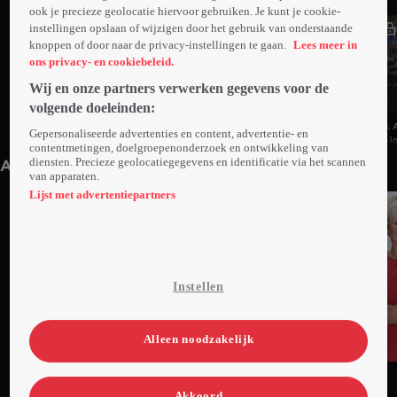
ook je precieze geolocatie hiervoor gebruiken. Je kunt je cookie-
instellingen opslaan of wijzigen door het gebruik van onderstaande
knoppen of door naar de privacy-instellingen te gaan.
Lees meer in
ons privacy- en cookiebeleid.
Wij en onze partners verwerken gegevens voor de
volgende doeleinden:
7. Aflevering 7
6. Aflevering 6
5. 
Gepersonaliseerde advertenties en content, advertentie- en
40min
41min
41
contentmetingen, doelgroepenonderzoek en ontwikkeling van
diensten. Precieze geolocatiegegevens en identificatie via het scannen
Anderen kijken ook
van apparaten.
Lijst met advertentiepartners
Instellen
Alleen noodzakelijk
Ga
Ga
Ga
naar
naar
naar
Akkoord
programma
programma
programma