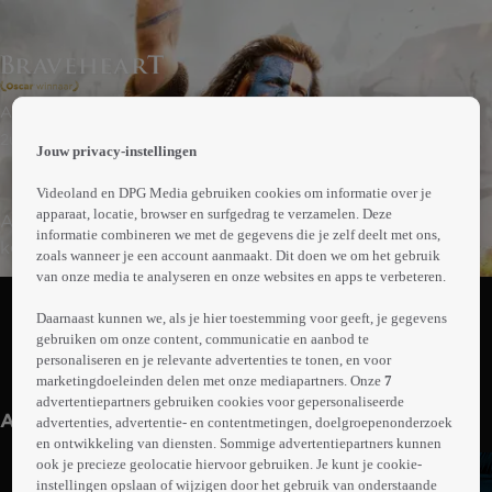
 the
Actie | Drama
h page
 main
2uur50min
Jouw privacy-instellingen
nt
 the
Videoland en DPG Media gebruiken cookies om informatie over je
ibility
apparaat, locatie, browser en surfgedrag te verzamelen. Deze
Aan het einde van 13e eeuw eist de wrede Engelse
ment
informatie combineren we met de gegevens die je zelf deelt met ons,
koning Edward de Schotse troon op en tiranniseert de
zoals wanneer je een account aanmaakt. Dit doen we om het gebruik
Schotten. Als de vrouw van William Wallace door de
van onze media te analyseren en onze websites en apps te verbeteren.
Abonneren op Videoland
Engelsen wordt vermoord, zweert hij hen te verdrijven.
Daarnaast kunnen we, als je hier toestemming voor geeft, je gegevens
Wallace wordt aanvoerder van een armzalig, maar
gebruiken om onze content, communicatie en aanbod te
moedig leger. Gedreven trekken ze ten strijde om
personaliseren en je relevante advertenties te tonen, en voor
Meer
Schotland te bevrijden.
marketingdoeleinden delen met onze mediapartners. Onze
7
info
advertentiepartners gebruiken cookies voor gepersonaliseerde
Anderen kijken ook
advertenties, advertentie- en contentmetingen, doelgroepenonderzoek
en ontwikkeling van diensten. Sommige advertentiepartners kunnen
ook je precieze geolocatie hiervoor gebruiken. Je kunt je cookie-
instellingen opslaan of wijzigen door het gebruik van onderstaande