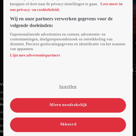
knoppen of door naar de privacy-instellingen te gaan.
Lees meer in
ons privacy- en cookiebeleid.
Wij en onze partners verwerken gegevens voor de
volgende doeleinden:
Gepersonaliseerde advertenties en content, advertentie- en
contentmetingen, doelgroepenonderzoek en ontwikkeling van
diensten. Precieze geolocatiegegevens en identificatie via het scannen
Trailer
Trailer
van apparaten.
Ga
Ga
Ga
naar
naar
naar
Lijst met advertentiepartners
programma
programma
programma
Videoland useful links.
Videoland
Instellen
Actiecode
Werken bij RTL
Alleen noodzakelijk
Handige links
Alle films & series
Veelgestelde vragen
Akkoord
Klantenservice
Informatie