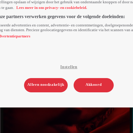
ellingen opslaan of wijzigen door het gebruik van onderstaande knoppen of door n
n te gaan.
Lees meer in ons privacy- en cookiebeleid.
nze partners verwerken gegevens voor de volgende doeleinden:
seerde advertenties en content, advertentie- en contentmetingen, doelgroepenond
g van diensten. Precieze geolocatiegegevens en identificatie via het scannen van 
dvertentiepartners
Instellen
Alleen noodzakelijk
Akkoord