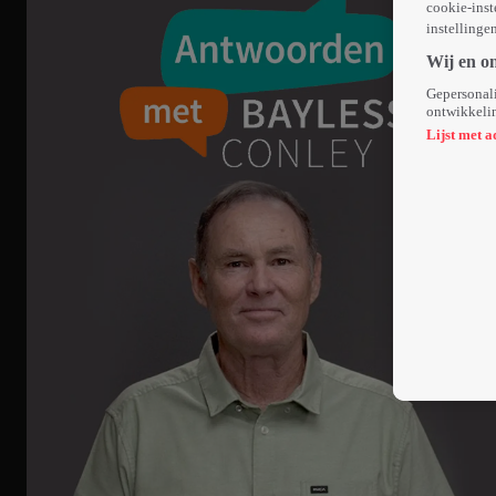
cookie-inst
instellinge
Wij en o
Gepersonali
ontwikkelin
Lijst met a