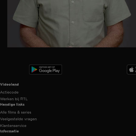
Ga
naar
programma
Videoland useful links.
Videoland
Actiecode
Werken bij RTL
Handige links
Alle films & series
Veelgestelde vragen
Klantenservice
Informatie