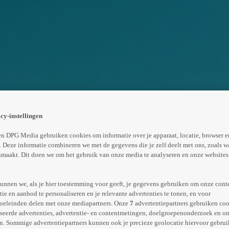
antie gestuurd naar het Caribisch gebied. Daar daar word
e plezier en romantiek, maar dan komt ze meer te weten 
cy-instellingen
Abonneren op Videoland
n DPG Media gebruiken cookies om informatie over je apparaat, locatie, browser e
 Deze informatie combineren we met de gegevens die je zelf deelt met ons, zoals w
maakt. Dit doen we om het gebruik van onze media te analyseren en onze websites 
Meer
info
unnen we, als je hier toestemming voor geeft, je gegevens gebruiken om onze cont
e en aanbod te personaliseren en je relevante advertenties te tonen, en voor
oeleinden delen met onze mediapartners. Onze
7
advertentiepartners gebruiken coo
seerde advertenties, advertentie- en contentmetingen, doelgroepenonderzoek en o
n. Sommige advertentiepartners kunnen ook je precieze geolocatie hiervoor gebruik