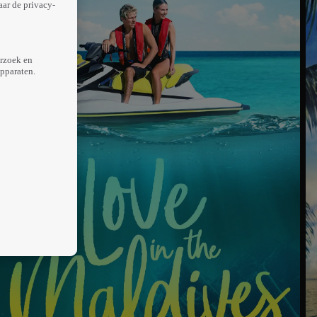
aar de privacy-
erzoek en
apparaten.