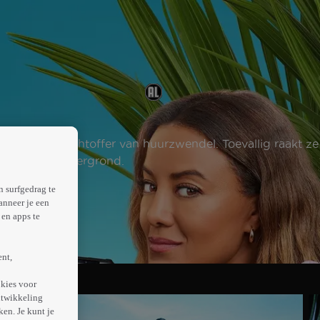
t ze het slachtoffer van huurzwendel. Toevallig raakt ze
over zijn achtergrond.
n surfgedrag te
anneer je een
en apps te
ent,
kies voor
ntwikkeling
en. Je kunt je