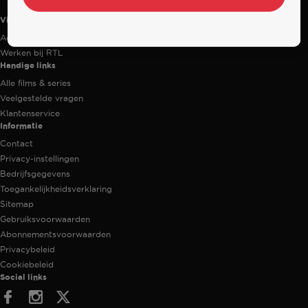
Videoland
Actiecode
Werken bij RTL
Handige links
Alle films & series
Veelgestelde vragen
Klantenservice
Informatie
Contact
Privacy-instellingen
Bedrijfsgegevens
Toegankelijkheidsverklaring
Sitemap
Gebruiksvoorwaarden
Abonnementsvoorwaarden
Privacybeleid
Cookiebeleid
Social links
Facebook
Instagram
Twitter