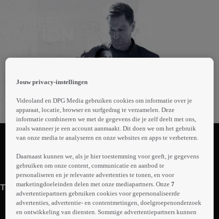
 the
Actie | Thriller
h page
 main
1uur33min
nt
 the
Jouw privacy-instellingen
ibility
Nadat hij ontdekt dat de dood van zijn vrouw geen
Videoland en DPG Media gebruiken cookies om informatie over je
ment
ongeluk was, keert de voormalige CIA-stationschef
apparaat, locatie, browser en surfgedrag te verzamelen. Deze
informatie combineren we met de gegevens die je zelf deelt met ons,
Benjamin Malloy terug in de onderwereld van spionage.
Abonneren op Videoland
zoals wanneer je een account aanmaakt. Dit doen we om het gebruik
Hij werkt samen met zijn protegé en een rebelse agent
van onze media te analyseren en onze websites en apps te verbeteren.
om een duister complot te ontrafelen dat alles wat hij
Daarnaast kunnen we, als je hier toestemming voor geeft, je gegevens
dacht te weten op losse schroeven zet.
Trailer
Meer
gebruiken om onze content, communicatie en aanbod te
info
personaliseren en je relevante advertenties te tonen, en voor
marketingdoeleinden delen met onze mediapartners. Onze
7
Trailers
advertentiepartners gebruiken cookies voor gepersonaliseerde
advertenties, advertentie- en contentmetingen, doelgroepenonderzoek
en ontwikkeling van diensten. Sommige advertentiepartners kunnen