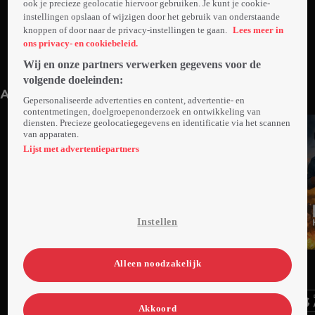
ook je precieze geolocatie hiervoor gebruiken. Je kunt je cookie-
instellingen opslaan of wijzigen door het gebruik van onderstaande
knoppen of door naar de privacy-instellingen te gaan.
Lees meer in
ons privacy- en cookiebeleid.
Wij en onze partners verwerken gegevens voor de
Trailer: Chief of Station
1min
volgende doeleinden:
Anderen kijken ook
Gepersonaliseerde advertenties en content, advertentie- en
contentmetingen, doelgroepenonderzoek en ontwikkeling van
diensten. Precieze geolocatiegegevens en identificatie via het scannen
van apparaten.
Lijst met advertentiepartners
Instellen
Trailer
Ga
Ga
Ga
Alleen noodzakelijk
naar
naar
naar
programma
programma
programma
Videoland useful links.
Akkoord