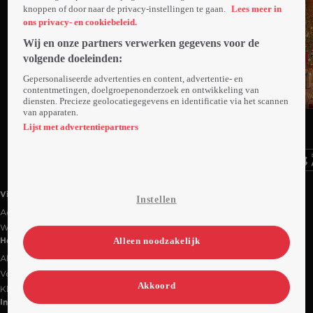
knoppen of door naar de privacy-instellingen te gaan.
Lees meer in
ons privacy- en cookiebeleid.
Wij en onze partners verwerken gegevens voor de
volgende doeleinden:
Gepersonaliseerde advertenties en content, advertentie- en
contentmetingen, doelgroepenonderzoek en ontwikkeling van
diensten. Precieze geolocatiegegevens en identificatie via het scannen
van apparaten.
Ga
Ga
Ga
naar
naar
naar
Lijst met advertentiepartners
programma
programma
programma
Videoland useful links.
Videoland
Instellen
Actiecode
Werken bij RTL
Alleen noodzakelijk
Handige links
Alle films & series
Veelgestelde vragen
Akkoord
Klantenservice
Informatie