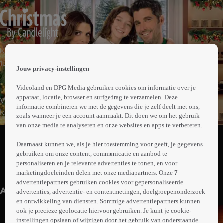
 the
Komedie
h page
 main
1uur26min
Jouw privacy-instellingen
nt
 the
Videoland en DPG Media gebruiken cookies om informatie over je
ibility
apparaat, locatie, browser en surfgedrag te verzamelen. Deze
Wellness-expert Juliet bedenkt een kaars die
ment
informatie combineren we met de gegevens die je zelf deelt met ons,
kerstherinneringen moet oproepen. Die wil ze gaan
zoals wanneer je een account aanmaakt. Dit doen we om het gebruik
maken met Tom, de eigenaar van een kaarsenwinkel. Hij
van onze media te analyseren en onze websites en apps te verbeteren.
Abonneren op Videoland
heeft een hekel aan de wellnessindustrie, maar besluit
Daarnaast kunnen we, als je hier toestemming voor geeft, je gegevens
toch de samenwerking aan te gaan. Als hun product een
gebruiken om onze content, communicatie en aanbod te
succes wordt, kan Tom de kerstwens van zijn dochter uit
personaliseren en je relevante advertenties te tonen, en voor
Meer
laten komen.
marketingdoeleinden delen met onze mediapartners. Onze
7
info
advertentiepartners gebruiken cookies voor gepersonaliseerde
Anderen kijken ook
advertenties, advertentie- en contentmetingen, doelgroepenonderzoek
en ontwikkeling van diensten. Sommige advertentiepartners kunnen
ook je precieze geolocatie hiervoor gebruiken. Je kunt je cookie-
instellingen opslaan of wijzigen door het gebruik van onderstaande