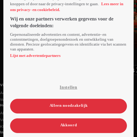
knoppen of door naar de privacy-instellingen te gaan.
Lees meer in
ons privacy- en cookiebeleid.
Wij en onze partners verwerken gegevens voor de
volgende doeleinden:
Gepersonaliseerde advertenties en content, advertentie- en
contentmetingen, doelgroepenonderzoek en ontwikkeling van
diensten. Precieze geolocatiegegevens en identificatie via het scannen
van apparaten.
Ga
Ga
Ga
naar
naar
naar
Lijst met advertentiepartners
programma
programma
programma
Videoland useful links.
Videoland
Instellen
Actiecode
Werken bij RTL
Alleen noodzakelijk
Handige links
Alle films & series
Veelgestelde vragen
Akkoord
Klantenservice
Informatie