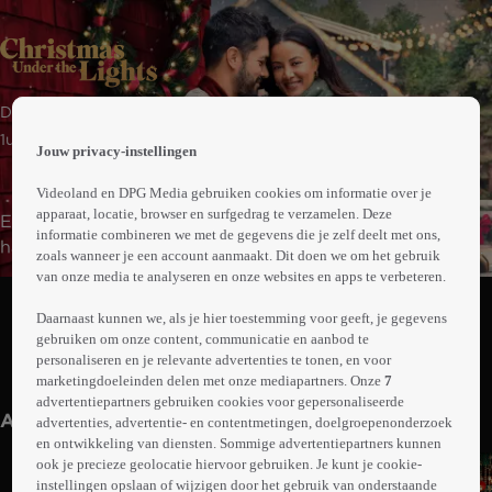
 the
Drama
h page
 main
1uur21min
Jouw privacy-instellingen
nt
 the
Videoland en DPG Media gebruiken cookies om informatie over je
ibility
apparaat, locatie, browser en surfgedrag te verzamelen. Deze
Emily keert met tegenzin terug naar de boerderij van
ment
informatie combineren we met de gegevens die je zelf deelt met ons,
haar familie om op verzoek van haar broer de kerstmarkt
zoals wanneer je een account aanmaakt. Dit doen we om het gebruik
te organiseren. Ze werkt samen met een knappe
van onze media te analyseren en onze websites en apps te verbeteren.
Abonneren op Videoland
kunstenaar aan het feest dat is bedoeld om haar onlangs
Daarnaast kunnen we, als je hier toestemming voor geeft, je gegevens
overleden moeder te eren.
gebruiken om onze content, communicatie en aanbod te
personaliseren en je relevante advertenties te tonen, en voor
Meer
marketingdoeleinden delen met onze mediapartners. Onze
7
info
advertentiepartners gebruiken cookies voor gepersonaliseerde
Anderen kijken ook
advertenties, advertentie- en contentmetingen, doelgroepenonderzoek
en ontwikkeling van diensten. Sommige advertentiepartners kunnen
ook je precieze geolocatie hiervoor gebruiken. Je kunt je cookie-
instellingen opslaan of wijzigen door het gebruik van onderstaande