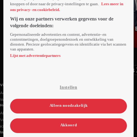
knoppen of door naar de privacy-instellingen te gaan.
Lees meer in
ons privacy- en cookiebeleid.
Wij en onze partners verwerken gegevens voor de
volgende doeleinden:
Gepersonaliseerde advertenties en content, advertentie- en
contentmetingen, doelgroepenonderzoek en ontwikkeling van
diensten. Precieze geolocatiegegevens en identificatie via het scannen
van apparaten.
Ga
Ga
Ga
naar
naar
naar
Lijst met advertentiepartners
programma
programma
programma
Videoland useful links.
Videoland
Instellen
Actiecode
Werken bij RTL
Alleen noodzakelijk
Handige links
Alle films & series
Veelgestelde vragen
Akkoord
Klantenservice
Informatie