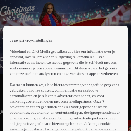
 the
Drama | Komedie
h page
 main
1uur23min
Jouw privacy-instellingen
nt
 the
Videoland en DPG Media gebruiken cookies om informatie over je
ibility
apparaat, locatie, browser en surfgedrag te verzamelen. Deze
Een vrouw keert terug naar huis om te helpen met de
ment
informatie combineren we met de gegevens die je zelf deelt met ons,
jaarlijkse kerstviering van haar familie. Daar bloeit een
zoals wanneer je een account aanmaakt. Dit doen we om het gebruik
romance op, terwijl een fotojournalist een bijzondere
van onze media te analyseren en onze websites en apps te verbeteren.
Abonneren op Videoland
hereniging in gang zet.
Daarnaast kunnen we, als je hier toestemming voor geeft, je gegevens
gebruiken om onze content, communicatie en aanbod te
personaliseren en je relevante advertenties te tonen, en voor
Meer
marketingdoeleinden delen met onze mediapartners. Onze
7
info
advertentiepartners gebruiken cookies voor gepersonaliseerde
Anderen kijken ook
advertenties, advertentie- en contentmetingen, doelgroepenonderzoek
en ontwikkeling van diensten. Sommige advertentiepartners kunnen
ook je precieze geolocatie hiervoor gebruiken. Je kunt je cookie-
instellingen opslaan of wijzigen door het gebruik van onderstaande