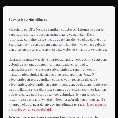
Terug
Dancing
Jouw privacy-instellingen
Queen
 the
h page
Videoland en DPG Media gebruiken cookies om informatie over je
Trailer:
 main
apparaat, locatie, browser en surfgedrag te verzamelen. Deze
nt
informatie combineren we met de gegevens die je zelf deelt met ons,
Dancing
 the
zoals wanneer je een account aanmaakt. Dit doen we om het gebruik
Queen
van onze media te analyseren en onze websites en apps te verbeteren.
ibility
Laden...
ment
Daarnaast kunnen we, als je hier toestemming voor geeft, je gegevens
gebruiken om onze content, communicatie en aanbod te
Mina's
personaliseren en je relevante advertenties te tonen, en voor
wereld
marketingdoeleinden delen met onze mediapartners. Onze
7
staat op z'n
advertentiepartners gebruiken cookies voor gepersonaliseerde
kop als de
advertenties, advertentie- en contentmetingen, doelgroepenonderzoek
en ontwikkeling van diensten. Sommige advertentiepartners kunnen
Meer
beroemde
ook je precieze geolocatie hiervoor gebruiken. Je kunt je cookie-
info
danser
instellingen opslaan of wijzigen door het gebruik van onderstaande
E.D.Win
knoppen of door naar de privacy-instellingen te gaan.
Lees meer in
naar haar
ons privacy- en cookiebeleid.
stad
Wij en onze partners verwerken gegevens voor de