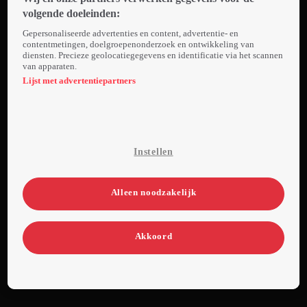
verhuist. Ze
volgende doeleinden:
wordt
Gepersonaliseerde advertenties en content, advertentie- en
halsoverkop
contentmetingen, doelgroepenonderzoek en ontwikkeling van
diensten. Precieze geolocatiegegevens en identificatie via het scannen
verliefd. Als
van apparaten.
hij een
Lijst met advertentiepartners
auditie
organiseert
voor zijn
nieuwe
Instellen
dansploeg,
schrijft Mina
zich in. Ze
Alleen noodzakelijk
is alleen één
ding
Akkoord
vergeten:
ze kan
helemaal
niet dansen!