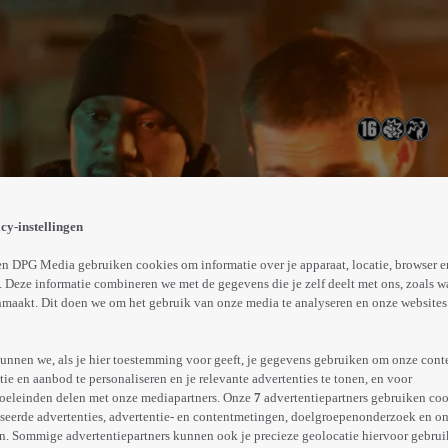
n broer onder mysterieuze omstandigheden overlijdt. Om te
Shaunessy. Dylans broer had duistere geheimen en een gr
cy-instellingen
uisspel.
Abonneren op Videoland
n DPG Media gebruiken cookies om informatie over je apparaat, locatie, browser e
 Deze informatie combineren we met de gegevens die je zelf deelt met ons, zoals w
maakt. Dit doen we om het gebruik van onze media te analyseren en onze websites 
Meer
info
unnen we, als je hier toestemming voor geeft, je gegevens gebruiken om onze cont
e en aanbod te personaliseren en je relevante advertenties te tonen, en voor
oeleinden delen met onze mediapartners. Onze
7
advertentiepartners gebruiken coo
seerde advertenties, advertentie- en contentmetingen, doelgroepenonderzoek en o
n. Sommige advertentiepartners kunnen ook je precieze geolocatie hiervoor gebruik