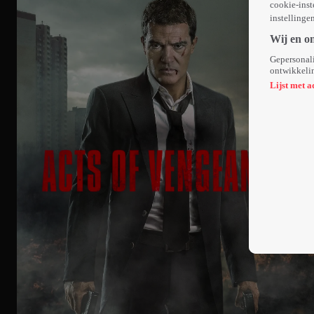
cookie-inst
instellinge
Wij en o
Gepersonali
ontwikkelin
Lijst met a