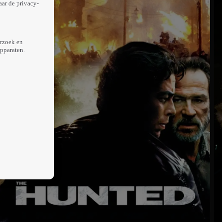
aar de privacy-
erzoek en
apparaten.