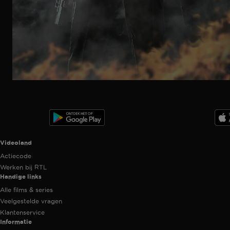
Ga
naar
programma
Videoland useful links.
Videoland
Actiecode
Werken bij RTL
Handige links
Alle films & series
Veelgestelde vragen
Klantenservice
Informatie