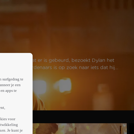
 achterhalen wat er is gebeurd, bezoekt Dylan het
oep huurmoordenaars is op zoek naar iets dat hij
n surfgedrag te
anneer je een
en apps te
ent,
kies voor
ntwikkeling
en. Je kunt je