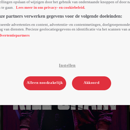
ellingen opslaan of wijzigen door het gebruik van onderstaande knoppen of door n
n te gaan.
Lees meer in ons privacy- en cookiebeleid.
nze partners verwerken gegevens voor de volgende doeleinden:
seerde advertenties en content, advertentie- en contentmetingen, doelgroepenond
g van diensten. Precieze geolocatiegegevens en identificatie via het scannen van 
dvertentiepartners
Instellen
Alleen noodzakelijk
Akkoord