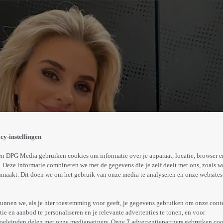
erug op hun televisieavontuur en gaat voor hen op zoek 
cy-instellingen
Abonneren op Videoland
n DPG Media gebruiken cookies om informatie over je apparaat, locatie, browser e
 Deze informatie combineren we met de gegevens die je zelf deelt met ons, zoals w
maakt. Dit doen we om het gebruik van onze media te analyseren en onze websites 
Meer
info
unnen we, als je hier toestemming voor geeft, je gegevens gebruiken om onze cont
e en aanbod te personaliseren en je relevante advertenties te tonen, en voor
oeleinden delen met onze mediapartners. Onze
7
advertentiepartners gebruiken coo