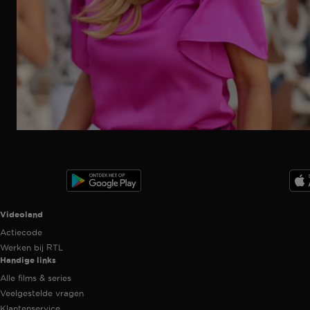
Ga
naar
programma
Videoland useful links.
Videoland
Actiecode
Werken bij RTL
Handige links
Alle films & series
Veelgestelde vragen
Klantenservice