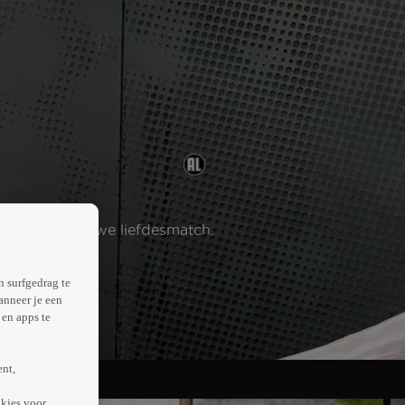
naar een nieuwe liefdesmatch.
n surfgedrag te
anneer je een
en apps te
ent,
kies voor