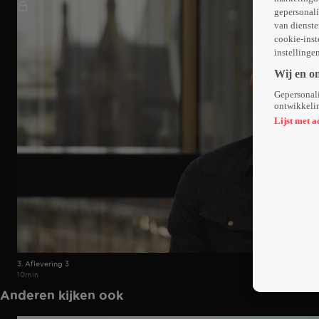
gepersonali
van dienste
cookie-inst
instellinge
Wij en o
Gepersonali
ontwikkelin
Lijst met a
3. Aflevering 3
10min
Anderen kijken ook