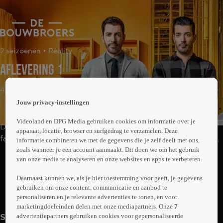
 the
2 seizoenen • Reality
h page
 main
Aflevering 1
nt
 the
42min
ibility
Jouw privacy-instellingen
ment
Videoland en DPG Media gebruiken cookies om informatie over je
De Canadese broers Drew en Jonathan Scott helpen
apparaat, locatie, browser en surfgedrag te verzamelen. Deze
families met het vinden van een extreme opknapwoning
informatie combineren we met de gegevens die je zelf deelt met ons,
zoals wanneer je een account aanmaakt. Dit doen we om het gebruik
en het ombouwen naar een budgetvriendelijk
Abonneren op Videoland
van onze media te analyseren en onze websites en apps te verbeteren.
droomhuis.
Daarnaast kunnen we, als je hier toestemming voor geeft, je gegevens
gebruiken om onze content, communicatie en aanbod te
Meer
personaliseren en je relevante advertenties te tonen, en voor
info
marketingdoeleinden delen met onze mediapartners. Onze
7
advertentiepartners gebruiken cookies voor gepersonaliseerde
Seizoen 6