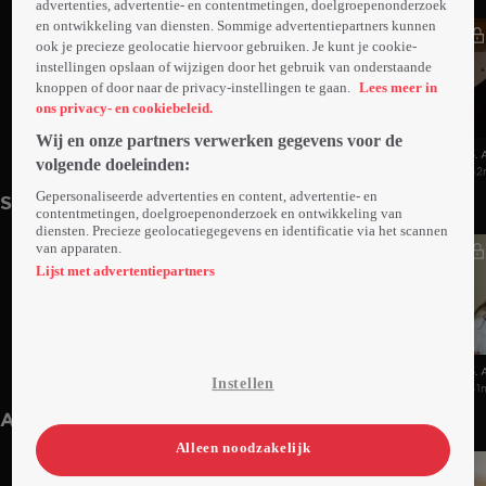
advertenties, advertentie- en contentmetingen, doelgroepenonderzoek
en ontwikkeling van diensten. Sommige advertentiepartners kunnen
ook je precieze geolocatie hiervoor gebruiken. Je kunt je cookie-
instellingen opslaan of wijzigen door het gebruik van onderstaande
knoppen of door naar de privacy-instellingen te gaan.
Lees meer in
ons privacy- en cookiebeleid.
Wij en onze partners verwerken gegevens voor de
1. Aflevering 1
2. Aflevering 2
3. 
volgende doeleinden:
42min
Wo 01 jan 25
42min
Do 02 jan 25
42
Gepersonaliseerde advertenties en content, advertentie- en
Seizoen 7
contentmetingen, doelgroepenonderzoek en ontwikkeling van
diensten. Precieze geolocatiegegevens en identificatie via het scannen
van apparaten.
Lijst met advertentiepartners
1. Aflevering 1
2. Aflevering 2
3. 
Instellen
41min
Do 06 feb 25
41min
Vr 07 feb 25
41
Anderen kijken ook
Alleen noodzakelijk