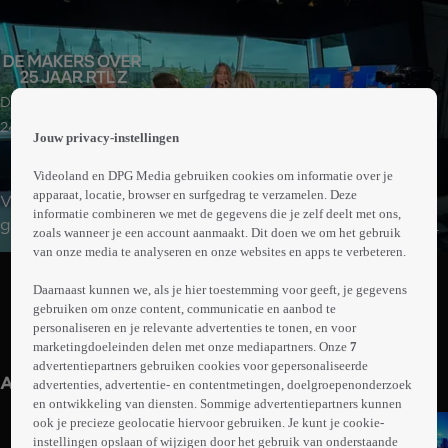
 the
Documentaire
h page
 main
24min
Jouw privacy-instellingen
nt
 the
Videoland en DPG Media gebruiken cookies om informatie over je
ibility
apparaat, locatie, browser en surfgedrag te verzamelen. Deze
Vanuit een bezemkast op de beurs in Amsterdam
ment
informatie combineren we met de gegevens die je zelf deelt met ons,
groeide RTL Z de afgelopen 25 jaar uit tot hét financieel-
zoals wanneer je een account aanmaakt. Dit doen we om het gebruik
economische nieuwsmerk met overdag elk uur live
van onze media te analyseren en onze websites en apps te verbeteren.
Abonneren op Videoland
nieuws. We blikken terug op de pionierende beginjaren,
Daarnaast kunnen we, als je hier toestemming voor geeft, je gegevens
de talloze breaking nieuwsuitzendingen, de crises die
gebruiken om onze content, communicatie en aanbod te
voorbij kwamen en de overgang naar het digitale
personaliseren en je relevante advertenties te tonen, en voor
Meer
tijdperk.
marketingdoeleinden delen met onze mediapartners. Onze
7
info
advertentiepartners gebruiken cookies voor gepersonaliseerde
Anderen kijken ook
advertenties, advertentie- en contentmetingen, doelgroepenonderzoek
en ontwikkeling van diensten. Sommige advertentiepartners kunnen
ook je precieze geolocatie hiervoor gebruiken. Je kunt je cookie-
instellingen opslaan of wijzigen door het gebruik van onderstaande