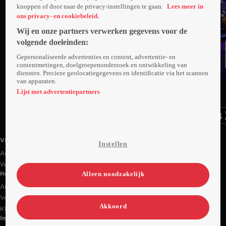
knoppen of door naar de privacy-instellingen te gaan.
Lees meer in
ons privacy- en cookiebeleid.
Wij en onze partners verwerken gegevens voor de
volgende doeleinden:
Gepersonaliseerde advertenties en content, advertentie- en
contentmetingen, doelgroepenonderzoek en ontwikkeling van
diensten. Precieze geolocatiegegevens en identificatie via het scannen
van apparaten.
Ga
Ga
Ga
naar
naar
naar
Lijst met advertentiepartners
programma
programma
programma
Videoland useful links.
Videoland
Instellen
Actiecode
Werken bij RTL
Alleen noodzakelijk
Handige links
Alle films & series
Veelgestelde vragen
Akkoord
Klantenservice
Informatie