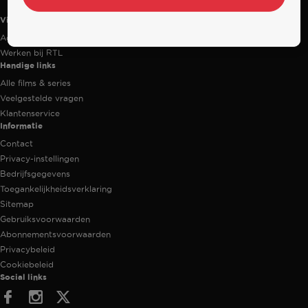
Videoland
Actiecode
Werken bij RTL
Handige links
Alle films & series
Veelgestelde vragen
Klantenservice
Informatie
Contact
Privacy-instellingen
Bedrijfsgegevens
Toegankelijkheidsverklaring
Sitemap
Gebruiksvoorwaarden
Abonnementsvoorwaarden
Privacybeleid
Cookiebeleid
Social links
Facebook
Instagram
Twitter