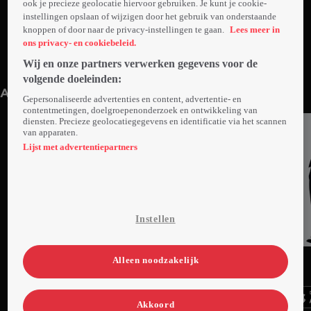
ook je precieze geolocatie hiervoor gebruiken. Je kunt je cookie-
instellingen opslaan of wijzigen door het gebruik van onderstaande
knoppen of door naar de privacy-instellingen te gaan.
Lees meer in
ons privacy- en cookiebeleid.
Wij en onze partners verwerken gegevens voor de
Promo: Dirty Dancing
1min
volgende doeleinden:
Anderen kijken ook
Gepersonaliseerde advertenties en content, advertentie- en
contentmetingen, doelgroepenonderzoek en ontwikkeling van
diensten. Precieze geolocatiegegevens en identificatie via het scannen
van apparaten.
Lijst met advertentiepartners
Instellen
Trailer
Trailer
Ga
Ga
Ga
Alleen noodzakelijk
naar
naar
naar
programma
programma
programma
Videoland useful links.
Akkoord