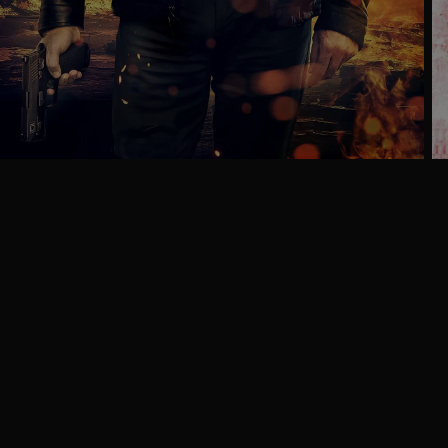
Trailer
Ga
naar
programma