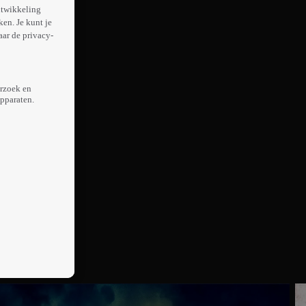
ntwikkeling
en. Je kunt je
aar de privacy-
erzoek en
apparaten.