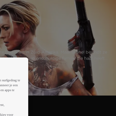
e beginnen in Zuid-Amerika. Maar al snel bevindt ze
d en die van een onschuldige familie die haar heeft
n surfgedrag te
anneer je een
en apps te
ent,
kies voor