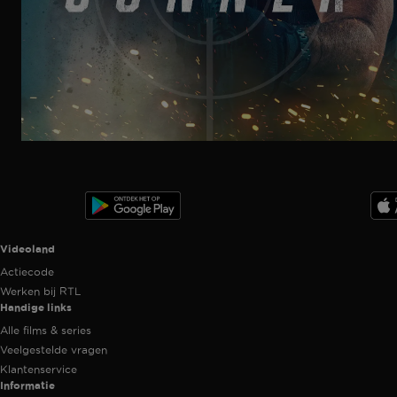
Trailer
Ga
naar
programma
Videoland useful links.
Videoland
Actiecode
Werken bij RTL
Handige links
Alle films & series
Veelgestelde vragen
Klantenservice
Informatie