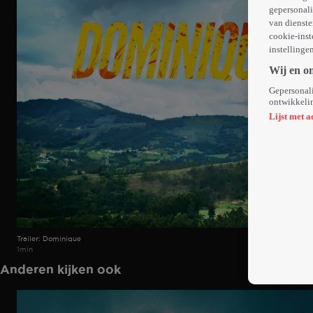
gepersonali
van dienste
cookie-inst
instellinge
Wij en o
Gepersonali
ontwikkelin
Lijst met a
Trailer: Dominique
1min
Anderen kijken ook