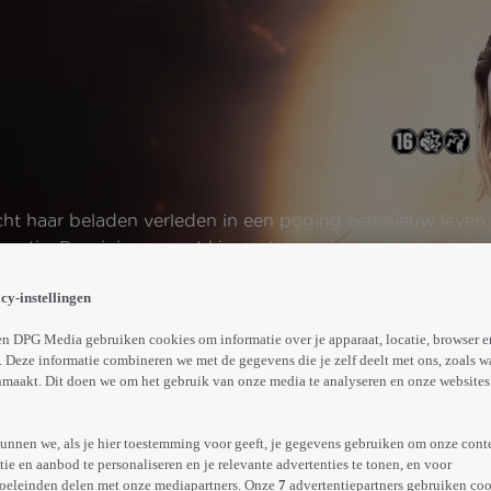
t haar beladen verleden in een poging een nieuw leven t
ruptie. Dominique moet kiezen tussen haar eigen veilighei
Abonneren op Videoland
cy-instellingen
n DPG Media gebruiken cookies om informatie over je apparaat, locatie, browser e
 Deze informatie combineren we met de gegevens die je zelf deelt met ons, zoals w
Trailer
Meer
maakt. Dit doen we om het gebruik van onze media te analyseren en onze websites 
info
unnen we, als je hier toestemming voor geeft, je gegevens gebruiken om onze cont
e en aanbod te personaliseren en je relevante advertenties te tonen, en voor
oeleinden delen met onze mediapartners. Onze
7
advertentiepartners gebruiken coo