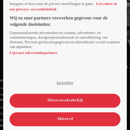
knoppen of door naar de privacy-instellingen te gaan.
Lees meer in
ons privacy- en cookiebeleid.
Wij en onze partners verwerken gegevens voor de
volgende doeleinden:
Gepersonaliseerde advertenties en content, advertentie- en
contentmetingen, doelgroepenonderzoek en ontwikkeling van
diensten. Precieze geolocatiegegevens en identificatie via het scannen
van apparaten.
Ga
Ga
Ga
naar
naar
naar
Lijst met advertentiepartners
programma
programma
programma
Videoland useful links.
Videoland
Instellen
Actiecode
Werken bij RTL
Alleen noodzakelijk
Handige links
Alle films & series
Veelgestelde vragen
Akkoord
Klantenservice
Informatie