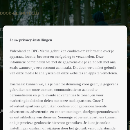
 the
Documentaire | Misdaad
h page
 main
46min
Jouw privacy-instellingen
nt
 the
Videoland en DPG Media gebruiken cookies om informatie over je
ibility
apparaat, locatie, browser en surfgedrag te verzamelen. Deze
In de zaak Werbrouck-Eyletten beleven we mee hoe een
ment
informatie combineren we met de gegevens die je zelf deelt met ons,
weerloze demente moeder wordt mishandeld door haar
zoals wanneer je een account aanmaakt. Dit doen we om het gebruik
eigen dochter en vermoord door diens ex-partner. We
van onze media te analyseren en onze websites en apps te verbeteren.
Abonneren op Videoland
gaan op zoek naar de waarheid.
Daarnaast kunnen we, als je hier toestemming voor geeft, je gegevens
gebruiken om onze content, communicatie en aanbod te
personaliseren en je relevante advertenties te tonen, en voor
Meer
marketingdoeleinden delen met onze mediapartners. Onze
7
info
advertentiepartners gebruiken cookies voor gepersonaliseerde
Anderen kijken ook
advertenties, advertentie- en contentmetingen, doelgroepenonderzoek
en ontwikkeling van diensten. Sommige advertentiepartners kunnen
ook je precieze geolocatie hiervoor gebruiken. Je kunt je cookie-
instellingen opslaan of wijzigen door het gebruik van onderstaande