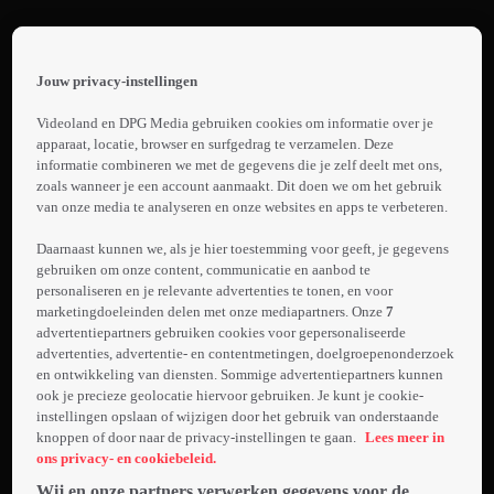
Terug
Dr. Proktors
Jouw privacy-instellingen
Schetenpoeder
 the
h page
Videoland en DPG Media gebruiken cookies om informatie over je
Trailer: Dr.
 main
apparaat, locatie, browser en surfgedrag te verzamelen. Deze
nt
informatie combineren we met de gegevens die je zelf deelt met ons,
Proktors
 the
zoals wanneer je een account aanmaakt. Dit doen we om het gebruik
Schetenpoeder
van onze media te analyseren en onze websites en apps te verbeteren.
ibility
Laden...
ment
Daarnaast kunnen we, als je hier toestemming voor geeft, je gegevens
gebruiken om onze content, communicatie en aanbod te
NEDERLANDS
personaliseren en je relevante advertenties te tonen, en voor
GESPROKEN.
marketingdoeleinden delen met onze mediapartners. Onze
7
De verstrooide
advertentiepartners gebruiken cookies voor gepersonaliseerde
Doctor Proktor
advertenties, advertentie- en contentmetingen, doelgroepenonderzoek
en ontwikkeling van diensten. Sommige advertentiepartners kunnen
Meer
heeft per
ook je precieze geolocatie hiervoor gebruiken. Je kunt je cookie-
info
ongeluk 's
instellingen opslaan of wijzigen door het gebruik van onderstaande
werelds
knoppen of door naar de privacy-instellingen te gaan.
Lees meer in
krachtigste
ons privacy- en cookiebeleid.
schetenpoeder
Wij en onze partners verwerken gegevens voor de