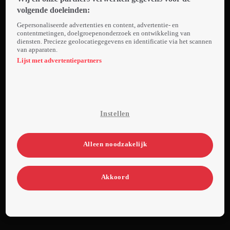
uitgevonden.
volgende doeleinden:
Het toevallige
Gepersonaliseerde advertenties en content, advertentie- en
bezoek van
contentmetingen, doelgroepenonderzoek en ontwikkeling van
diensten. Precieze geolocatiegegevens en identificatie via het scannen
twee kinderen
van apparaten.
is het begin
Lijst met advertentiepartners
van een
vreemde
vriendschap.
De nette Lisa
Instellen
met haar
vlechtjes en de
roodharige
Alleen noodzakelijk
Bulle gaan
helpen om van
Akkoord
Doctor
Proktors
schetenpoeder
een