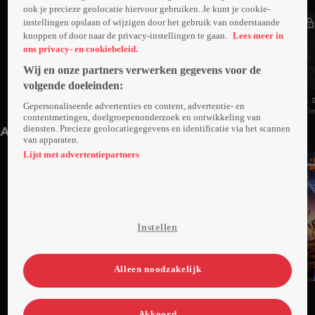
ook je precieze geolocatie hiervoor gebruiken. Je kunt je cookie-
instellingen opslaan of wijzigen door het gebruik van onderstaande
knoppen of door naar de privacy-instellingen te gaan.
Lees meer in
ons privacy- en cookiebeleid.
Wij en onze partners verwerken gegevens voor de
volgende doeleinden:
1. Seizoen 1
2. Seizoen 1
3. 
Gepersonaliseerde advertenties en content, advertentie- en
21min
21min
21
contentmetingen, doelgroepenonderzoek en ontwikkeling van
diensten. Precieze geolocatiegegevens en identificatie via het scannen
Anderen kijken ook
van apparaten.
Lijst met advertentiepartners
Instellen
Alleen noodzakelijk
Ga
Ga
Ga
naar
naar
naar
Akkoord
programma
programma
programma