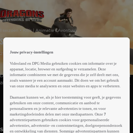
 the
1 seizoen • Kids | Animatie | Avontuur
h page
 main
Seizoen 1
nt
 the
Jouw privacy-instellingen
21min
ibility
ment
Videoland en DPG Media gebruiken cookies om informatie over je
apparaat, locatie, browser en surfgedrag te verzamelen. Deze
informatie combineren we met de gegevens die je zelf deelt met ons,
De bewoners van het eiland Berk zagen de draken altijd
zoals wanneer je een account aanmaakt. Dit doen we om het gebruik
als gevaarlijk. Hikkie heeft laten zien dat je draken kunt
van onze media te analyseren en onze websites en apps te verbeteren.
trainen. Met zijn vrienden probeert hij boosaardige en
Abonneren op Videoland
onverwachte vijanden verslaan.
Daarnaast kunnen we, als je hier toestemming voor geeft, je gegevens
gebruiken om onze content, communicatie en aanbod te
personaliseren en je relevante advertenties te tonen, en voor
marketingdoeleinden delen met onze mediapartners. Onze
7
Meer
info
advertentiepartners gebruiken cookies voor gepersonaliseerde
advertenties, advertentie- en contentmetingen, doelgroepenonderzoek
Seizoen 1
en ontwikkeling van diensten. Sommige advertentiepartners kunnen