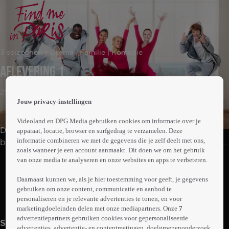
 the
3 seizoenen • Drama | Familie | Komedie
h page
 main
Aflevering 1
nt
 the
25min
ibility
Jouw privacy-instellingen
ment
Videoland en DPG Media gebruiken cookies om informatie over je
De Russische prinses Lena Grisky is een getalenteerde
apparaat, locatie, browser en surfgedrag te verzamelen. Deze
informatie combineren we met de gegevens die je zelf deelt met ons,
balletdanseres. Als ze een magische ketting krijgt, leeft
zoals wanneer je een account aanmaakt. Dit doen we om het gebruik
ze plotseling niet meer in 1905, maar in de 21e eeuw!
van onze media te analyseren en onze websites en apps te verbeteren.
Abonneren op Videoland
Terwijl haar vriendje Henri naar haar op zoek gaat, moet
Lena uit de greep zien te blijven van de
Daarnaast kunnen we, als je hier toestemming voor geeft, je gegevens
gebruiken om onze content, communicatie en aanbod te
Tijdverzamelaars.
Meer
personaliseren en je relevante advertenties te tonen, en voor
info
marketingdoeleinden delen met onze mediapartners. Onze
7
advertentiepartners gebruiken cookies voor gepersonaliseerde
Seizoen 1
advertenties, advertentie- en contentmetingen, doelgroepenonderzoek