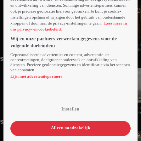
en ontwikkeling van diensten. Sommige advertentiepartners kunnen
ook je precieze geolocatie hiervoor gebruiken. Je kunt je cookie-
instellingen opslaan of wijzigen door het gebruik van onderstaande
knoppen of door naar de privacy-instellingen te gaan.
Lees meer in
ons privacy- en cookiebeleid.
Wij en onze partners verwerken gegevens voor de
volgende doeleinden:
1. Aflevering 1
2. Aflevering 2
3. 
25min
25min
25
Gepersonaliseerde advertenties en content, advertentie- en
Seizoen 2
contentmetingen, doelgroepenonderzoek en ontwikkeling van
diensten. Precieze geolocatiegegevens en identificatie via het scannen
van apparaten.
Lijst met advertentiepartners
1. Aflevering 1
2. Aflevering 2
3. 
Instellen
24min
24min
24
Seizoen 3
Alleen noodzakelijk