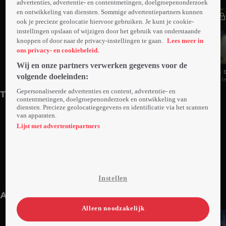
advertenties, advertentie- en contentmetingen, doelgroepenonderzoek
en ontwikkeling van diensten. Sommige advertentiepartners kunnen
ook je precieze geolocatie hiervoor gebruiken. Je kunt je cookie-
instellingen opslaan of wijzigen door het gebruik van onderstaande
knoppen of door naar de privacy-instellingen te gaan.
Lees meer in
ons privacy- en cookiebeleid.
Wij en onze partners verwerken gegevens voor de
1. Something's Coming
2. Like Breathing Again
3.
volgende doeleinden:
41min
41min
41
Gepersonaliseerde advertenties en content, advertentie- en
Trailers
contentmetingen, doelgroepenonderzoek en ontwikkeling van
diensten. Precieze geolocatiegegevens en identificatie via het scannen
van apparaten.
Lijst met advertentiepartners
1. Trailer: Fire Country S2
1. Trailer: Fire Country S3
Instellen
1min
1min
Anderen kijken ook
Alleen noodzakelijk