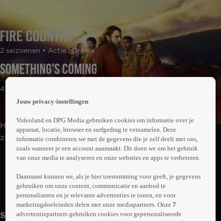
 the
2 seizoenen • Actie | Drama
h page
 main
Something's Coming
nt
 the
41min
ibility
Jouw privacy-instellingen
ment
Videoland en DPG Media gebruiken cookies om informatie over je
Halverwege zijn gevangenisstraf meldt Bode Donovan
apparaat, locatie, browser en surfgedrag te verzamelen. Deze
zich aan voor een onconventioneel
informatie combineren we met de gegevens die je zelf deelt met ons,
zoals wanneer je een account aanmaakt. Dit doen we om het gebruik
rehabilitatieprogramma: in ruil voor strafvermindering
Abonneren op Videoland
van onze media te analyseren en onze websites en apps te verbeteren.
mag hij samen met de brandweer de bosbranden in
Noord-Californië bestrijden. De druk is groot als Bode
Daarnaast kunnen we, als je hier toestemming voor geeft, je gegevens
naar zijn geboorteplaats moet, de plek waar al zijn
gebruiken om onze content, communicatie en aanbod te
Trailer
Meer
personaliseren en je relevante advertenties te tonen, en voor
problemen begonnen.
info
marketingdoeleinden delen met onze mediapartners. Onze
7
advertentiepartners gebruiken cookies voor gepersonaliseerde
Seizoen 2