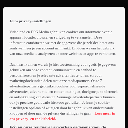
Terug
Gestrand
Jouw privacy-instellingen
Op
 the
h page
Honeymoon
Videoland en DPG Media gebruiken cookies om informatie over je
1. Trailer:
 main
apparaat, locatie, browser en surfgedrag te verzamelen. Deze
Island
nt
informatie combineren we met de gegevens die je zelf deelt met ons,
Gestrand
 the
zoals wanneer je een account aanmaakt. Dit doen we om het gebruik
Op
van onze media te analyseren en onze websites en apps te verbeteren.
ibility
Laden...
Honeymoon
ment
Daarnaast kunnen we, als je hier toestemming voor geeft, je gegevens
Island
gebruiken om onze content, communicatie en aanbod te
Tientallen
personaliseren en je relevante advertenties te tonen, en voor
singles namen
marketingdoeleinden delen met onze mediapartners. Onze
7
deel aan een
advertentiepartners gebruiken cookies voor gepersonaliseerde
speeddate in
advertenties, advertentie- en contentmetingen, doelgroepenonderzoek
en ontwikkeling van diensten. Sommige advertentiepartners kunnen
Meer
Nederland.
ook je precieze geolocatie hiervoor gebruiken. Je kunt je cookie-
info
Hieruit zijn vijf
instellingen opslaan of wijzigen door het gebruik van onderstaande
koppels
knoppen of door naar de privacy-instellingen te gaan.
Lees meer in
geselecteerd en
ons privacy- en cookiebeleid.
afgereisd naar
Wij en onze partners verwerken gegevens voor de