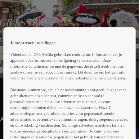
 the
Komedie
h page
 main
1uur57min
Jouw privacy-instellingen
nt
 the
Videoland en DPG Media gebruiken cookies om informatie over je
ibility
apparaat, locatie, browser en surfgedrag te verzamelen. Deze
Lifestylegoeroe Ryan nodigt haar studievriendinnen, de
ment
informatie combineren we met de gegevens die je zelf deelt met ons,
alleenstaande moeder Lisa, roddeljournaliste Sasha en
zoals wanneer je een account aanmaakt. Dit doen we om het gebruik
feestbeest Dina, uit voor een muziekfestival in New
van onze media te analyseren en onze websites en apps te verbeteren.
Abonneren op Videoland
Orleans om samen weer eens flink de bloemetjes buiten
Daarnaast kunnen we, als je hier toestemming voor geeft, je gegevens
te zetten.
gebruiken om onze content, communicatie en aanbod te
personaliseren en je relevante advertenties te tonen, en voor
Meer
marketingdoeleinden delen met onze mediapartners. Onze
7
info
advertentiepartners gebruiken cookies voor gepersonaliseerde
Anderen kijken ook
advertenties, advertentie- en contentmetingen, doelgroepenonderzoek
en ontwikkeling van diensten. Sommige advertentiepartners kunnen
ook je precieze geolocatie hiervoor gebruiken. Je kunt je cookie-
instellingen opslaan of wijzigen door het gebruik van onderstaande