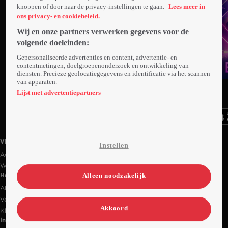
knoppen of door naar de privacy-instellingen te gaan.
Lees meer in
ons privacy- en cookiebeleid.
Wij en onze partners verwerken gegevens voor de
volgende doeleinden:
Gepersonaliseerde advertenties en content, advertentie- en
contentmetingen, doelgroepenonderzoek en ontwikkeling van
diensten. Precieze geolocatiegegevens en identificatie via het scannen
Trailer
van apparaten.
Ga
Ga
Ga
naar
naar
naar
Lijst met advertentiepartners
programma
programma
programma
Videoland useful links.
Videoland
Instellen
Actiecode
Werken bij RTL
Alleen noodzakelijk
Handige links
Alle films & series
Veelgestelde vragen
Akkoord
Klantenservice
Informatie