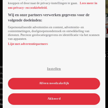
knoppen of door naar de privacy-instellingen te gaan.
Lees meer in
ons privacy- en cookiebeleid.
Wij en onze partners verwerken gegevens voor de
volgende doeleinden:
Gepersonaliseerde advertenties en content, advertentie- en
contentmetingen, doelgroepenonderzoek en ontwikkeling van
diensten. Precieze geolocatiegegevens en identificatie via het scannen
van apparaten.
Ga
Ga
Ga
naar
naar
naar
Lijst met advertentiepartners
programma
programma
programma
Videoland useful links.
Videoland
Instellen
Actiecode
Werken bij RTL
Alleen noodzakelijk
Handige links
Alle films & series
Veelgestelde vragen
Akkoord
Klantenservice
Informatie