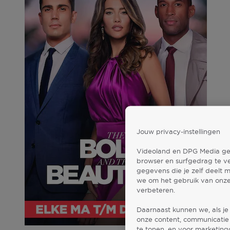
Jouw privacy-instellingen
Videoland en DPG Media gebr
browser en surfgedrag te v
gegevens die je zelf deelt 
we om het gebruik van onze
verbeteren.
Daarnaast kunnen we, als je
onze content, communicatie 
te tonen, en voor marketin