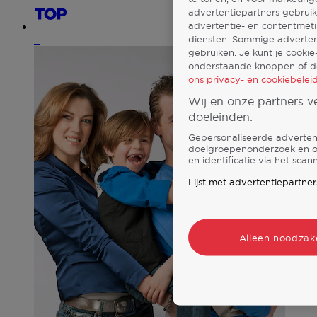
advertentiepartners gebruik
advertentie- en contentmet
diensten. Sommige advertent
7
gebruiken. Je kunt je cookie
onderstaande knoppen of do
ons privacy- en cookiebeleid
Wij en onze partners 
doeleinden:
Gepersonaliseerde advertent
doelgroepenonderzoek en on
en identificatie via het sca
Lijst met advertentiepartner
Alleen noodzake