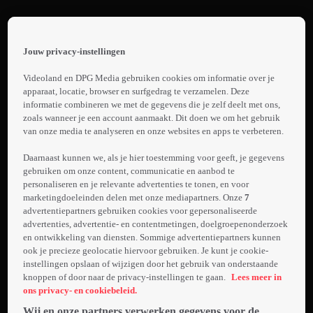
Terug
Antoni van
Jouw privacy-instellingen
Leeuwenhoek:
 the
h page
Over Leven
Videoland en DPG Media gebruiken cookies om informatie over je
1. Promo: Het
 main
apparaat, locatie, browser en surfgedrag te verzamelen. Deze
Met Kanker
nt
informatie combineren we met de gegevens die je zelf deelt met ons,
Antoni van
 the
zoals wanneer je een account aanmaakt. Dit doen we om het gebruik
Leeuwenhoek
van onze media te analyseren en onze websites en apps te verbeteren.
ibility
Laden...
- Over Leven
ment
Daarnaast kunnen we, als je hier toestemming voor geeft, je gegevens
Met Kanker S1
gebruiken om onze content, communicatie en aanbod te
De dagelijkse
personaliseren en je relevante advertenties te tonen, en voor
realiteit van het
marketingdoeleinden delen met onze mediapartners. Onze
7
toonaangevende
advertentiepartners gebruiken cookies voor gepersonaliseerde
Antoni van
advertenties, advertentie- en contentmetingen, doelgroepenonderzoek
en ontwikkeling van diensten. Sommige advertentiepartners kunnen
Meer
Leeuwenhoek-
ook je precieze geolocatie hiervoor gebruiken. Je kunt je cookie-
info
ziekenhuis staat
instellingen opslaan of wijzigen door het gebruik van onderstaande
centraal. Artsen
knoppen of door naar de privacy-instellingen te gaan.
Lees meer in
en
ons privacy- en cookiebeleid.
verpleegkundigen
Wij en onze partners verwerken gegevens voor de