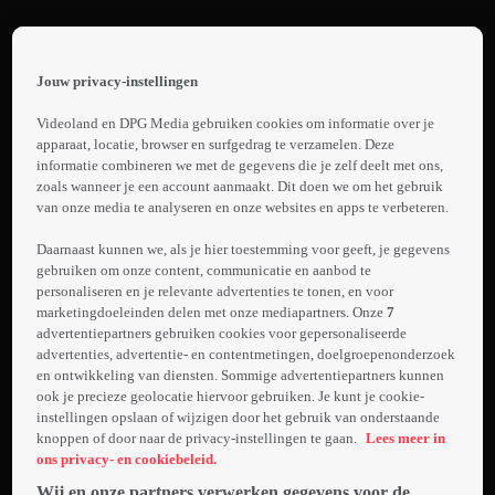
Terug
Het
Jouw privacy-instellingen
Jachtseizoen:
 the
h page
Most Wanted
Videoland en DPG Media gebruiken cookies om informatie over je
1. Teaser: Het
 main
apparaat, locatie, browser en surfgedrag te verzamelen. Deze
nt
informatie combineren we met de gegevens die je zelf deelt met ons,
Jachtseizoen
 the
zoals wanneer je een account aanmaakt. Dit doen we om het gebruik
Most Wanted
van onze media te analyseren en onze websites en apps te verbeteren.
ibility
Laden...
ment
Daarnaast kunnen we, als je hier toestemming voor geeft, je gegevens
gebruiken om onze content, communicatie en aanbod te
De mannen van
personaliseren en je relevante advertenties te tonen, en voor
StukTV beginnen
marketingdoeleinden delen met onze mediapartners. Onze
7
aan hun grootste
advertentiepartners gebruiken cookies voor gepersonaliseerde
jacht ooit op
advertenties, advertentie- en contentmetingen, doelgroepenonderzoek
en ontwikkeling van diensten. Sommige advertentiepartners kunnen
Meer
vijftien bekende
ook je precieze geolocatie hiervoor gebruiken. Je kunt je cookie-
info
Nederlanders. In
instellingen opslaan of wijzigen door het gebruik van onderstaande
oranje
knoppen of door naar de privacy-instellingen te gaan.
Lees meer in
gevangenispakken
ons privacy- en cookiebeleid.
moeten ze vijf
Wij en onze partners verwerken gegevens voor de