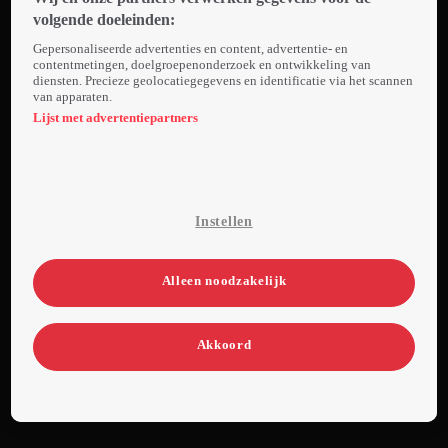
dagen uit handen
volgende doeleinden:
blijven van Team
Gepersonaliseerde advertenties en content, advertentie- en
Stuk, zonder
contentmetingen, doelgroepenonderzoek en ontwikkeling van
diensten. Precieze geolocatiegegevens en identificatie via het scannen
telefoon of geld.
van apparaten.
Vanuit hun
Lijst met advertentiepartners
hightech-jachtbus
krijgen Giel,
Thomas en Stefan
hulp van het
Instellen
publiek, dat live
informatie
doorspeelt. Een
Alleen noodzakelijk
zenuwslopend
kat-en-muisspel
Akkoord
volgt.