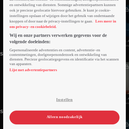
en ontwikkeling van diensten. Sommige advertentiepartners kunnen
ook je precieze geolocatie hiervoor gebruiken. Je kunt je cookie-
instellingen opslaan of wijzigen door het gebruik van onderstaande
knoppen of door naar de privacy-instellingen te gaan.
Lees meer in
ons privacy- en cookiebeleid.
Wij en onze partners verwerken gegevens voor de
volgende doeleinden:
1. Aflevering 1
2. Aflevering 2
3. 
1uur03min
Di 04 jun 24
1uur03min
Di 11 jun 24
1u
Gepersonaliseerde advertenties en content, advertentie- en
Seizoen 2
contentmetingen, doelgroepenonderzoek en ontwikkeling van
diensten. Precieze geolocatiegegevens en identificatie via het scannen
van apparaten.
Lijst met advertentiepartners
1. Aflevering 1
2. Aflevering 2
3. 
Instellen
1uur03min
Wo 12 feb 25
1uur02min
Wo 19 feb 25
1u
Seizoen 3
Alleen noodzakelijk