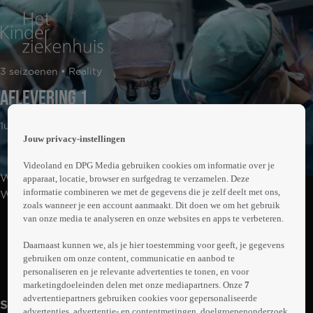
 the
3 seizoenen • Reality
h page
 main
Aflevering 1
nt
 the
1uur03min
ibility
Jouw privacy-instellingen
ment
Videoland en DPG Media gebruiken cookies om informatie over je
We volgen ouders met hun zieke kinderen in het
apparaat, locatie, browser en surfgedrag te verzamelen. Deze
informatie combineren we met de gegevens die je zelf deelt met ons,
Wilhelmina Kinderziekenhuis. We zien hoe artsen en
zoals wanneer je een account aanmaakt. Dit doen we om het gebruik
verpleegkundigen levensreddende zorg bieden aan deze
van onze media te analyseren en onze websites en apps te verbeteren.
Abonneren op Videoland
jonge patiënten in de leeftijd van 0 tot 18 jaar. Het gaat
hier om patiënten die een trauma hebben opgelopen,
Daarnaast kunnen we, als je hier toestemming voor geeft, je gegevens
gebruiken om onze content, communicatie en aanbod te
een chronische ziekte hebben of levensbedreigend ziek
Meer
personaliseren en je relevante advertenties te tonen, en voor
zijn.
info
marketingdoeleinden delen met onze mediapartners. Onze
7
advertentiepartners gebruiken cookies voor gepersonaliseerde
Seizoen 1
advertenties, advertentie- en contentmetingen, doelgroepenonderzoek