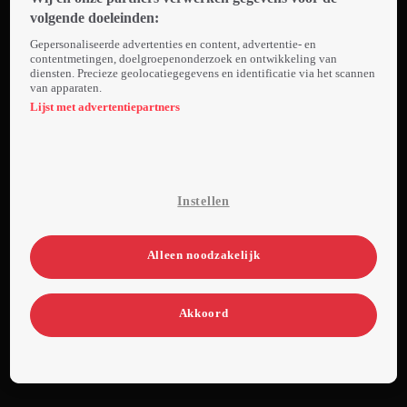
prachtige
volgende doeleinden:
Argentinië. De
Gepersonaliseerde advertenties en content, advertentie- en
deelnemers
contentmetingen, doelgroepenonderzoek en ontwikkeling van
diensten. Precieze geolocatiegegevens en identificatie via het scannen
krijgen de meest
van apparaten.
indrukwekkende
Lijst met advertentiepartners
opdrachten,
waarbij het
Zuid-
Amerikaanse
Instellen
land garant
staat voor
spectaculaire
Alleen noodzakelijk
beelden.
Akkoord