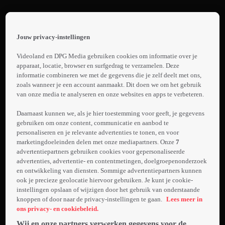
Terug
Het
Jouw privacy-instellingen
Perfecte
 the
h page
Plaatje Op
Videoland en DPG Media gebruiken cookies om informatie over je
1. Promo:
 main
apparaat, locatie, browser en surfgedrag te verzamelen. Deze
Reis
nt
informatie combineren we met de gegevens die je zelf deelt met ons,
Het
 the
zoals wanneer je een account aanmaakt. Dit doen we om het gebruik
Perfecte
van onze media te analyseren en onze websites en apps te verbeteren.
ibility
Laden...
Plaatje In
ment
Daarnaast kunnen we, als je hier toestemming voor geeft, je gegevens
Argentinië
gebruiken om onze content, communicatie en aanbod te
Acht bekende
personaliseren en je relevante advertenties te tonen, en voor
Nederlanders
marketingdoeleinden delen met onze mediapartners. Onze
7
met een passie
advertentiepartners gebruiken cookies voor gepersonaliseerde
voor fotografie
advertenties, advertentie- en contentmetingen, doelgroepenonderzoek
en ontwikkeling van diensten. Sommige advertentiepartners kunnen
Meer
gaan de strijd
ook je precieze geolocatie hiervoor gebruiken. Je kunt je cookie-
info
met elkaar aan.
instellingen opslaan of wijzigen door het gebruik van onderstaande
Deze speciale
knoppen of door naar de privacy-instellingen te gaan.
Lees meer in
editie vindt
ons privacy- en cookiebeleid.
plaats in het
Wij en onze partners verwerken gegevens voor de