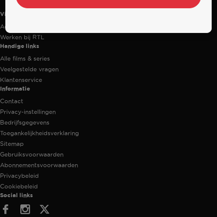
Videoland
Actiecode
Werken bij RTL
Handige links
Alle films & series
Veelgestelde vragen
Klantenservice
Informatie
Contact
Privacy-instellingen
Bedrijfsgegevens
Toegankelijkheidsverklaring
Sitemap
Gebruiksvoorwaarden
Abonnementsvoorwaarden
Privacybeleid
Cookiebeleid
Social links
Facebook
Instagram
Twitter