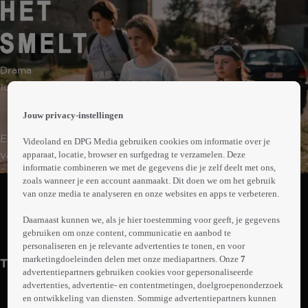
 the
Drama
h page
 main
1uur46min
nt
 the
Jouw privacy-instellingen
ibility
Eva worstelt met menselijke connectie. Ze is vervreemd
Videoland en DPG Media gebruiken cookies om informatie over je
ment
van haar ouders en voelt zich eenzaam. Een bericht op
apparaat, locatie, browser en surfgedrag te verzamelen. Deze
informatie combineren we met de gegevens die je zelf deelt met ons,
social media brengt Eva terug naar de zomer waarin ze
Abonneren op Videoland
zoals wanneer je een account aanmaakt. Dit doen we om het gebruik
13 was. Met twee oudere jongens speelde ze een spel
van onze media te analyseren en onze websites en apps te verbeteren.
met een schokkende afloop. Eva besluit terug te keren
Daarnaast kunnen we, als je hier toestemming voor geeft, je gegevens
naar haar geboortedorp om de zomer die haar leven
Trailer
Meer
gebruiken om onze content, communicatie en aanbod te
voor altijd veranderde achter zich te laten.
info
personaliseren en je relevante advertenties te tonen, en voor
marketingdoeleinden delen met onze mediapartners. Onze
7
Trailers
advertentiepartners gebruiken cookies voor gepersonaliseerde
advertenties, advertentie- en contentmetingen, doelgroepenonderzoek
en ontwikkeling van diensten. Sommige advertentiepartners kunnen