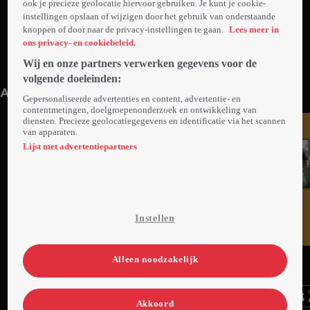
ook je precieze geolocatie hiervoor gebruiken. Je kunt je cookie-
instellingen opslaan of wijzigen door het gebruik van onderstaande
knoppen of door naar de privacy-instellingen te gaan.
Lees meer in
ons privacy- en cookiebeleid.
Wij en onze partners verwerken gegevens voor de
Trailer: Het Smelt
1min
volgende doeleinden:
Anderen kijken ook
Gepersonaliseerde advertenties en content, advertentie- en
contentmetingen, doelgroepenonderzoek en ontwikkeling van
diensten. Precieze geolocatiegegevens en identificatie via het scannen
van apparaten.
Lijst met advertentiepartners
Instellen
Ga
Ga
Ga
Alleen noodzakelijk
naar
naar
naar
programma
programma
programma
Videoland useful links.
Akkoord