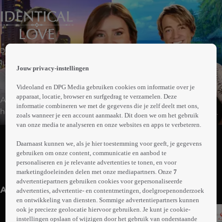
 the
Drama | Komedie
h page
 main
1uur35min
Jouw privacy-instellingen
nt
 the
Videoland en DPG Media gebruiken cookies om informatie over je
ibility
apparaat, locatie, browser en surfgedrag te verzamelen. Deze
Amerikaanse romantische film. Dr. Charlotte Hudson wil
ment
informatie combineren we met de gegevens die je zelf deelt met ons,
haar leven thuis ontvluchten nadat ze voor het altaar is
zoals wanneer je een account aanmaakt. Dit doen we om het gebruik
achtergelaten. Ze meldt zich aan als vrijwilliger bij een
van onze media te analyseren en onze websites en apps te verbeteren.
Abonneren op Videoland
kliniek in een tropisch land, maar daar duikt onverwacht
Daarnaast kunnen we, als je hier toestemming voor geeft, je gegevens
Seth op: de tweelingbroer van haar ex-verloofde. Tijdens
gebruiken om onze content, communicatie en aanbod te
hun werk groeit Seths liefde voor Charlotte, al blijft zij in
personaliseren en je relevante advertenties te tonen, en voor
Meer
hem haar ex zien. De eilandromance helpt haar
marketingdoeleinden delen met onze mediapartners. Onze
7
info
advertentiepartners gebruiken cookies voor gepersonaliseerde
langzaam los te komen van het verleden.
Anderen kijken ook
advertenties, advertentie- en contentmetingen, doelgroepenonderzoek
en ontwikkeling van diensten. Sommige advertentiepartners kunnen
ook je precieze geolocatie hiervoor gebruiken. Je kunt je cookie-
instellingen opslaan of wijzigen door het gebruik van onderstaande