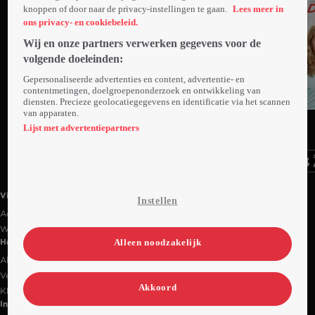
knoppen of door naar de privacy-instellingen te gaan.
Lees meer in
ons privacy- en cookiebeleid.
Wij en onze partners verwerken gegevens voor de
volgende doeleinden:
Gepersonaliseerde advertenties en content, advertentie- en
contentmetingen, doelgroepenonderzoek en ontwikkeling van
diensten. Precieze geolocatiegegevens en identificatie via het scannen
van apparaten.
Ga
Ga
Ga
naar
naar
naar
Lijst met advertentiepartners
programma
programma
programma
Videoland useful links.
Videoland
Instellen
Actiecode
Werken bij RTL
Alleen noodzakelijk
Handige links
Alle films & series
Veelgestelde vragen
Akkoord
Klantenservice
Informatie