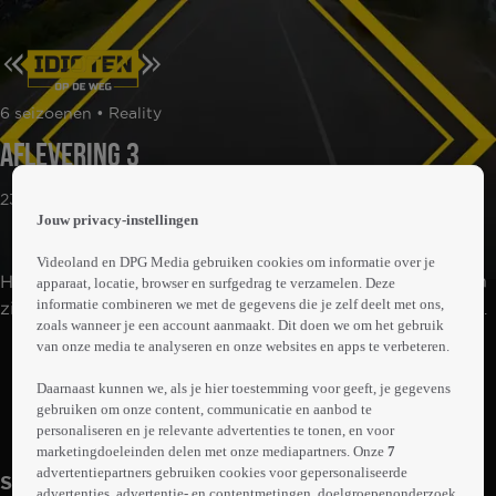
 the
6 seizoenen • Reality
h page
 main
Aflevering 3
nt
 the
23min
ibility
Jouw privacy-instellingen
ment
Videoland en DPG Media gebruiken cookies om informatie over je
Het gaat regelmatig helemaal mis, doordat niet iedereen
apparaat, locatie, browser en surfgedrag te verzamelen. Deze
informatie combineren we met de gegevens die je zelf deelt met ons,
zich aan de verkeersregels houdt. We krijgen de meest
zoals wanneer je een account aanmaakt. Dit doen we om het gebruik
bizarre en gevaarlijke situaties op de weg te zien.
van onze media te analyseren en onze websites en apps te verbeteren.
Abonneren op Videoland
Automobilisten leggen met hun eigen camera's de
domste acties vast die ooit op de weg zijn vertoond.
Daarnaast kunnen we, als je hier toestemming voor geeft, je gegevens
gebruiken om onze content, communicatie en aanbod te
Meer
personaliseren en je relevante advertenties te tonen, en voor
info
marketingdoeleinden delen met onze mediapartners. Onze
7
advertentiepartners gebruiken cookies voor gepersonaliseerde
Seizoen 1
advertenties, advertentie- en contentmetingen, doelgroepenonderzoek