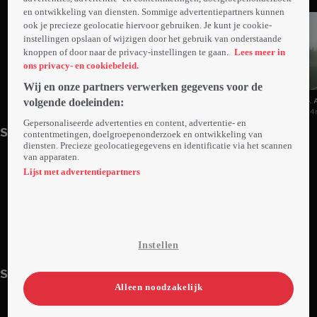
en ontwikkeling van diensten. Sommige advertentiepartners kunnen
ook je precieze geolocatie hiervoor gebruiken. Je kunt je cookie-
instellingen opslaan of wijzigen door het gebruik van onderstaande
knoppen of door naar de privacy-instellingen te gaan.
Lees meer in
ons privacy- en cookiebeleid.
Wij en onze partners verwerken gegevens voor de
volgende doeleinden:
3. Aflevering 3
4. Aflevering 4
5. 
23min
Vr 19 sep 25
24min
Vr 19 sep 25
24
Gepersonaliseerde advertenties en content, advertentie- en
Seizoen 3
contentmetingen, doelgroepenonderzoek en ontwikkeling van
diensten. Precieze geolocatiegegevens en identificatie via het scannen
van apparaten.
Lijst met advertentiepartners
7. Aflevering 7
21. Aflevering 21
Instellen
23min
Zo 21 sep 25
23min
Wo 15 okt 25
Seizoen 4
Alleen noodzakelijk