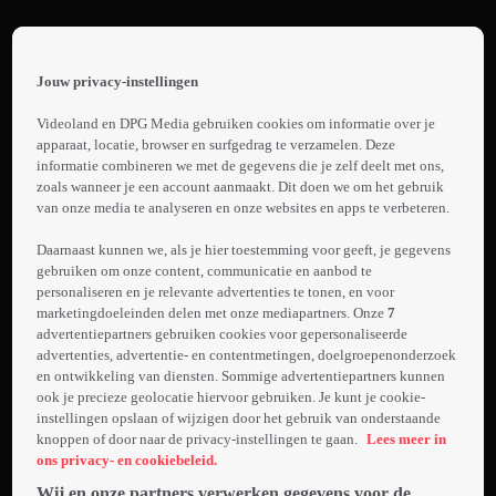
Terug
Ik Weet
Jouw privacy-instellingen
Er Alles
 the
h page
Van!
Videoland en DPG Media gebruiken cookies om informatie over je
1.
 main
apparaat, locatie, browser en surfgedrag te verzamelen. Deze
nt
informatie combineren we met de gegevens die je zelf deelt met ons,
Promo:
 the
zoals wanneer je een account aanmaakt. Dit doen we om het gebruik
Ik Weet
van onze media te analyseren en onze websites en apps te verbeteren.
ibility
Laden...
Er Alles
ment
Daarnaast kunnen we, als je hier toestemming voor geeft, je gegevens
Van!
gebruiken om onze content, communicatie en aanbod te
Zes
Seizoen
personaliseren en je relevante advertenties te tonen, en voor
kandidaten,
marketingdoeleinden delen met onze mediapartners. Onze
7
7
ieder met een
advertentiepartners gebruiken cookies voor gepersonaliseerde
eigen
advertenties, advertentie- en contentmetingen, doelgroepenonderzoek
en ontwikkeling van diensten. Sommige advertentiepartners kunnen
Meer
specialisme,
ook je precieze geolocatie hiervoor gebruiken. Je kunt je cookie-
info
proberen een
instellingen opslaan of wijzigen door het gebruik van onderstaande
week lang
knoppen of door naar de privacy-instellingen te gaan.
Lees meer in
een groot
ons privacy- en cookiebeleid.
geldbedrag
Wij en onze partners verwerken gegevens voor de