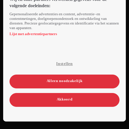
te winnen.
volgende doeleinden:
Naast
Gepersonaliseerde advertenties en content, advertentie- en
feitenkennis
contentmetingen, doelgroepenonderzoek en ontwikkeling van
diensten. Precieze geolocatiegegevens en identificatie via het scannen
speelt ook
van apparaten.
mensenkennis
Lijst met advertentiepartners
een
belangrijke
rol. De
deelnemers
Instellen
kunnen elkaar
uitdagen tot
een duel en er
Alleen noodzakelijk
met elkaars
geld vandoor
Akkoord
gaan. Wie
weet het
meest en
heeft de