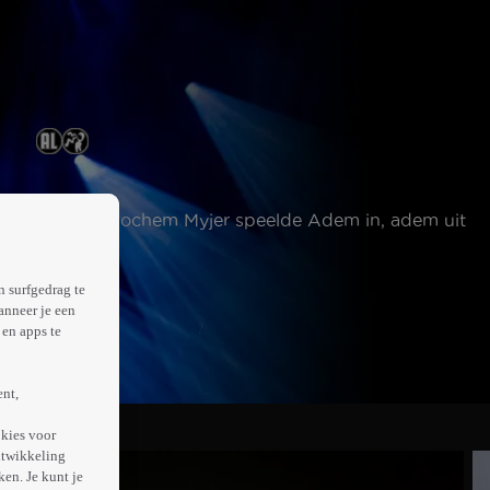
 beweert hij. Jochem Myjer speelde Adem in, adem uit
n surfgedrag te
anneer je een
en apps te
ent,
kies voor
ntwikkeling
en. Je kunt je