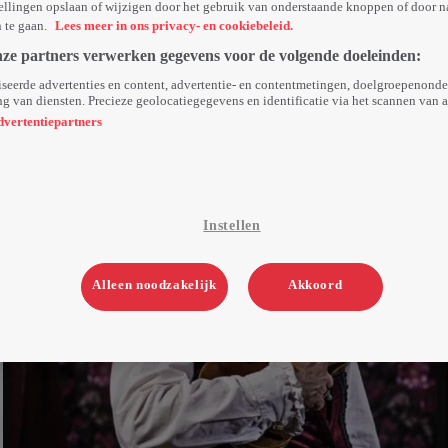
ellingen opslaan of wijzigen door het gebruik van onderstaande knoppen of door n
n te gaan.
Lees meer in ons privacy- en cookiebeleid.
nze partners verwerken gegevens voor de volgende doeleinden:
seerde advertenties en content, advertentie- en contentmetingen, doelgroepenond
g van diensten. Precieze geolocatiegegevens en identificatie via het scannen van 
dvertentiepartners
Instellen
Alleen noodzakelijk
Akkoord