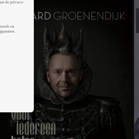
aar de privacy-
erzoek en
apparaten.