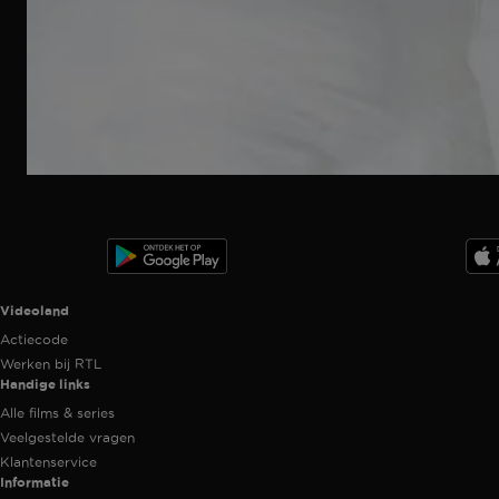
Ga
naar
programma
Videoland useful links.
Videoland
Actiecode
Werken bij RTL
Handige links
Alle films & series
Veelgestelde vragen
Klantenservice
Informatie