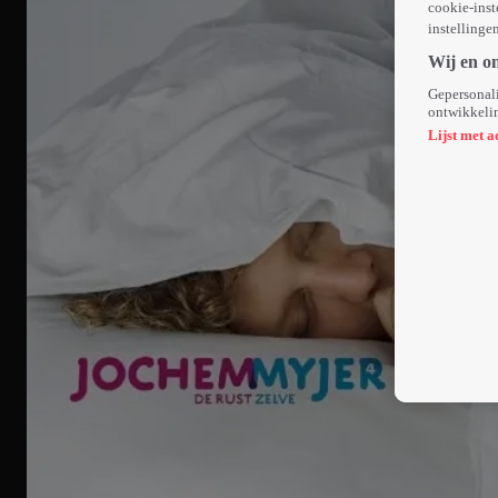
cookie-inst
instellinge
Wij en o
Gepersonali
ontwikkelin
Lijst met a