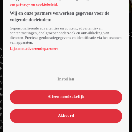
ons privacy- en cookiebeleid.
Wij en onze partners verwerken gegevens voor de
Ga
Ga
Ga
volgende doeleinden:
naar
naar
naar
programma
programma
programma
Gepersonaliseerde advertenties en content, advertentie- en
Videoland useful links.
contentmetingen, doelgroepenonderzoek en ontwikkeling van
diensten. Precieze geolocatiegegevens en identificatie via het scannen
van apparaten.
Lijst met advertentiepartners
Videoland
Actiecode
Werken bij RTL
Handige links
Alle films & series
Instellen
Veelgestelde vragen
Klantenservice
Informatie
Alleen noodzakelijk
Contact
Privacy-instellingen
Bedrijfsgegevens
Akkoord
Toegankelijkheidsverklaring
Sitemap