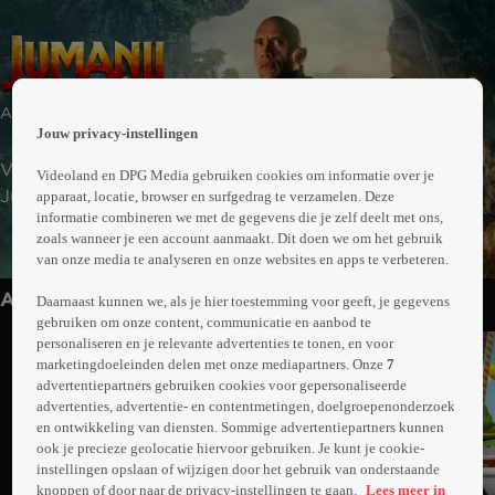
 the
Actie | Avontuur | Fantasy
h page
Jouw privacy-instellingen
 main
nt
Vier tieners ontdekken een oude videogame genaamd
Videoland en DPG Media gebruiken cookies om informatie over je
 the
Jumanji. Ze worden meteen de junglewereld van het
apparaat, locatie, browser en surfgedrag te verzamelen. Deze
ibility
informatie combineren we met de gegevens die je zelf deelt met ons,
spel ingetrokken en veranderen in de personages die ze
ment
zoals wanneer je een account aanmaakt. Dit doen we om het gebruik
Meer
kozen. Al snel ontdekken ze dat je Jumanji niet zomaar
van onze media te analyseren en onze websites en apps te verbeteren.
info
speelt: je moet het zien te overleven. Ze gaan het
Anderen kijken ook
gevaarlijkste avontuur van hun hele leven aan.
Daarnaast kunnen we, als je hier toestemming voor geeft, je gegevens
gebruiken om onze content, communicatie en aanbod te
personaliseren en je relevante advertenties te tonen, en voor
marketingdoeleinden delen met onze mediapartners. Onze
7
advertentiepartners gebruiken cookies voor gepersonaliseerde
advertenties, advertentie- en contentmetingen, doelgroepenonderzoek
en ontwikkeling van diensten. Sommige advertentiepartners kunnen
ook je precieze geolocatie hiervoor gebruiken. Je kunt je cookie-
instellingen opslaan of wijzigen door het gebruik van onderstaande
knoppen of door naar de privacy-instellingen te gaan.
Lees meer in