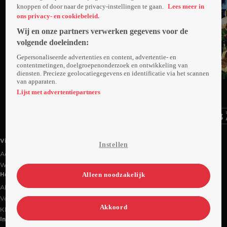
knoppen of door naar de privacy-instellingen te gaan.
Lees meer in
ons privacy- en cookiebeleid.
Wij en onze partners verwerken gegevens voor de
volgende doeleinden:
Gepersonaliseerde advertenties en content, advertentie- en
contentmetingen, doelgroepenonderzoek en ontwikkeling van
diensten. Precieze geolocatiegegevens en identificatie via het scannen
van apparaten.
Ga
Ga
Ga
naar
naar
naar
Lijst met advertentiepartners
programma
programma
programma
Videoland useful links.
Videoland
Instellen
Actiecode
Werken bij RTL
Alleen noodzakelijk
Handige links
Alle films & series
Veelgestelde vragen
Akkoord
Klantenservice
Informatie