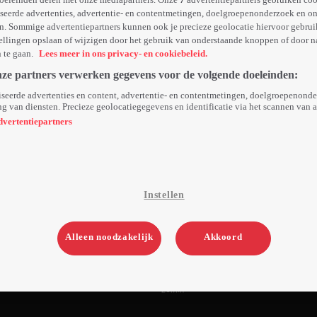
seerde advertenties, advertentie- en contentmetingen, doelgroepenonderzoek en o
n. Sommige advertentiepartners kunnen ook je precieze geolocatie hiervoor gebruik
ellingen opslaan of wijzigen door het gebruik van onderstaande knoppen of door n
n te gaan.
Lees meer in ons privacy- en cookiebeleid.
nze partners verwerken gegevens voor de volgende doeleinden:
seerde advertenties en content, advertentie- en contentmetingen, doelgroepenond
g van diensten. Precieze geolocatiegegevens en identificatie via het scannen van 
dvertentiepartners
Instellen
Alleen noodzakelijk
Akkoord
2. Aflevering 2
20min