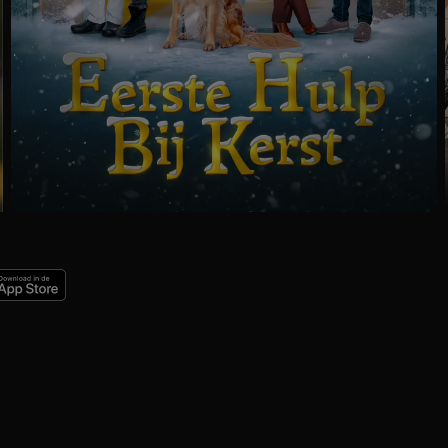
Trailer
Ga
naar
programma