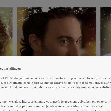
iert ze traditiegetrouw kerst met haar zoons Frank en Cas
komt. Ze heeft namelijk een nieuwe vriend waar zij nog n
cy-instellingen
Abonneren op Videoland
n DPG Media gebruiken cookies om informatie over je apparaat, locatie, browser e
 Deze informatie combineren we met de gegevens die je zelf deelt met ons, zoals w
maakt. Dit doen we om het gebruik van onze media te analyseren en onze websites 
Meer
info
unnen we, als je hier toestemming voor geeft, je gegevens gebruiken om onze cont
e en aanbod te personaliseren en je relevante advertenties te tonen, en voor
oeleinden delen met onze mediapartners. Onze
7
advertentiepartners gebruiken coo