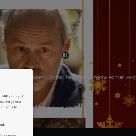
per en hun gezinnen. Dit jaar hebben de zoons echter voor
iets van afweten.
n surfgedrag te
anneer je een
en apps te
ent,
kies voor