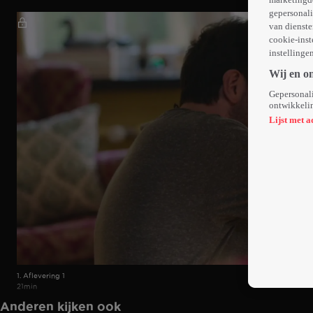
gepersonali
van dienste
cookie-inst
instellinge
Wij en o
Gepersonali
ontwikkelin
Lijst met a
1. Aflevering 1
21min
Anderen kijken ook