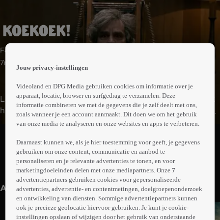
 the
Familie | Komedie
h page
 main
7min
Jouw privacy-instellingen
nt
 the
Videoland en DPG Media gebruiken cookies om informatie over je
ibility
apparaat, locatie, browser en surfgedrag te verzamelen. Deze
Lammert woont in een koekoeksklok. Elk heel uur gespt
ment
informatie combineren we met de gegevens die je zelf deelt met ons,
hij zich in zijn lanceerstoel en schiet hij door de deurtjes
zoals wanneer je een account aanmaakt. Dit doen we om het gebruik
van de klok naar buiten om te koekoeken. Zijn werk is
van onze media te analyseren en onze websites en apps te verbeteren.
Abonneren op Videoland
van levensbelang, want de oude dame die onder de klok
Daarnaast kunnen we, als je hier toestemming voor geeft, je gegevens
zit moet elk uur haar medicijnen nemen. Op een dag
gebruiken om onze content, communicatie en aanbod te
krijgt Lammert de kans om een groot geldbedrag te
personaliseren en je relevante advertenties te tonen, en voor
Meer
winnen bij een radioquiz. Het probleem is dat hij alleen
marketingdoeleinden delen met onze mediapartners. Onze
7
info
advertentiepartners gebruiken cookies voor gepersonaliseerde
op het hele uur kan inbellen.
Anderen kijken ook
advertenties, advertentie- en contentmetingen, doelgroepenonderzoek
en ontwikkeling van diensten. Sommige advertentiepartners kunnen
ook je precieze geolocatie hiervoor gebruiken. Je kunt je cookie-
instellingen opslaan of wijzigen door het gebruik van onderstaande