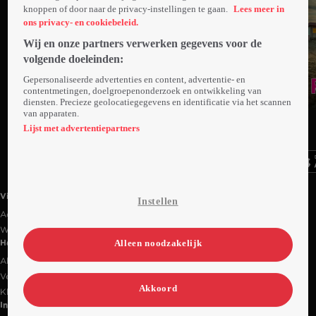
knoppen of door naar de privacy-instellingen te gaan.
Lees meer in
ons privacy- en cookiebeleid.
Wij en onze partners verwerken gegevens voor de
volgende doeleinden:
Gepersonaliseerde advertenties en content, advertentie- en
contentmetingen, doelgroepenonderzoek en ontwikkeling van
diensten. Precieze geolocatiegegevens en identificatie via het scannen
Trailer
van apparaten.
Ga
Ga
Ga
naar
naar
naar
Lijst met advertentiepartners
programma
programma
programma
Videoland useful links.
Videoland
Instellen
Actiecode
Werken bij RTL
Alleen noodzakelijk
Handige links
Alle films & series
Veelgestelde vragen
Akkoord
Klantenservice
Informatie