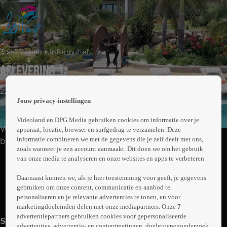
 the
3 seizoenen • Informatief
h page
 main
Aflevering 1
nt
 the
22min
ibility
Jouw privacy-instellingen
ment
Videoland en DPG Media gebruiken cookies om informatie over je
We nemen je mee naar de meest betoverende
apparaat, locatie, browser en surfgedrag te verzamelen. Deze
informatie combineren we met de gegevens die je zelf deelt met ons,
bestemmingen over de hele wereld. Ontdek nieuwe
zoals wanneer je een account aanmaakt. Dit doen we om het gebruik
culturen, ervaar lokale tradities en laat je inspireren door
van onze media te analyseren en onze websites en apps te verbeteren.
Abonneren op Videoland
adembenemende landschappen.
Daarnaast kunnen we, als je hier toestemming voor geeft, je gegevens
gebruiken om onze content, communicatie en aanbod te
Meer
personaliseren en je relevante advertenties te tonen, en voor
info
marketingdoeleinden delen met onze mediapartners. Onze
7
advertentiepartners gebruiken cookies voor gepersonaliseerde
Seizoen 3
advertenties, advertentie- en contentmetingen, doelgroepenonderzoek