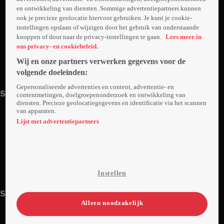
en ontwikkeling van diensten. Sommige advertentiepartners kunnen
ook je precieze geolocatie hiervoor gebruiken. Je kunt je cookie-
instellingen opslaan of wijzigen door het gebruik van onderstaande
knoppen of door naar de privacy-instellingen te gaan.
Lees meer in
ons privacy- en cookiebeleid.
Wij en onze partners verwerken gegevens voor de
volgende doeleinden:
1. Aflevering 1
2. Aflevering 2
22min
Za 23 aug 25
22min
Za 30 aug 25
Gepersonaliseerde advertenties en content, advertentie- en
Seizoen 4
contentmetingen, doelgroepenonderzoek en ontwikkeling van
diensten. Precieze geolocatiegegevens en identificatie via het scannen
van apparaten.
Lijst met advertentiepartners
1. Aflevering 1
2. Aflevering 2
Instellen
22min
Zo 22 mrt 26
22min
Zo 29 mrt 26
Seizoen 5
Alleen noodzakelijk