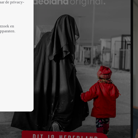
aar de privacy-
erzoek en
apparaten.