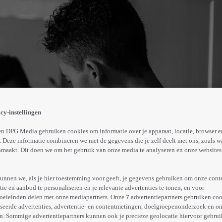
elt zich niet zo. Hij voelt zich ook geen man, maar weet w
 de jonge fotograaf zelf vast door middel van zelfportret
cy-instellingen
de Marvel in het jaar van deze transitie en legde het vast
Abonneren op Videoland
n DPG Media gebruiken cookies om informatie over je apparaat, locatie, browser e
 Deze informatie combineren we met de gegevens die je zelf deelt met ons, zoals w
maakt. Dit doen we om het gebruik van onze media te analyseren en onze websites 
Meer
info
unnen we, als je hier toestemming voor geeft, je gegevens gebruiken om onze cont
e en aanbod te personaliseren en je relevante advertenties te tonen, en voor
oeleinden delen met onze mediapartners. Onze
7
advertentiepartners gebruiken coo
seerde advertenties, advertentie- en contentmetingen, doelgroepenonderzoek en o
n. Sommige advertentiepartners kunnen ook je precieze geolocatie hiervoor gebruik