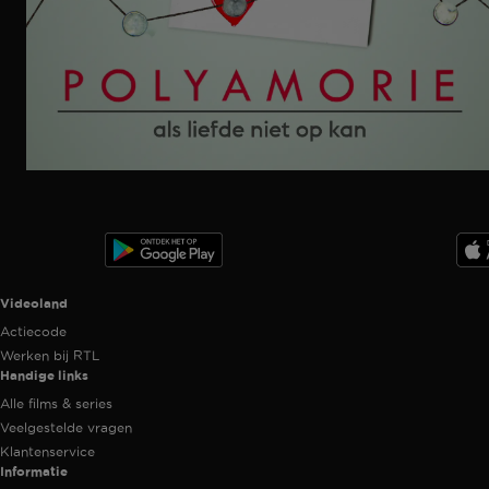
Ga
naar
programma
Videoland useful links.
Videoland
Actiecode
Werken bij RTL
Handige links
Alle films & series
Veelgestelde vragen
Klantenservice
Informatie