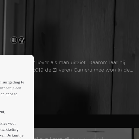
el dat hij er liever als man uitziet. Daarom laat hij
ten, waar hij in 2019 de Zilveren Camera mee won in de
 op film.
n surfgedrag te
anneer je een
en apps te
ent,
kies voor
ntwikkeling
en. Je kunt je