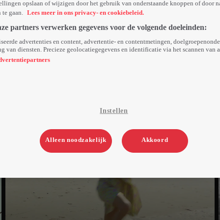
ellingen opslaan of wijzigen door het gebruik van onderstaande knoppen of door n
n te gaan.
Lees meer in ons privacy- en cookiebeleid.
nze partners verwerken gegevens voor de volgende doeleinden:
seerde advertenties en content, advertentie- en contentmetingen, doelgroepenond
g van diensten. Precieze geolocatiegegevens en identificatie via het scannen van 
dvertentiepartners
Instellen
Alleen noodzakelijk
Akkoord