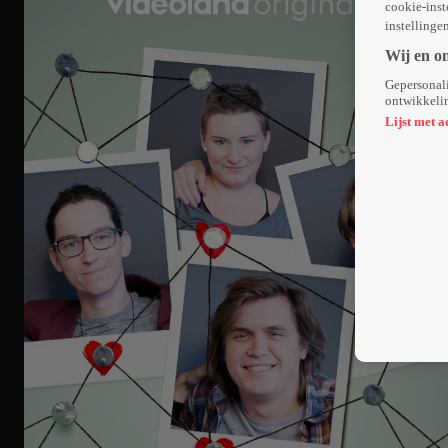
cookie-inst
instellinge
Wij en o
Gepersonali
ontwikkelin
Lijst met a